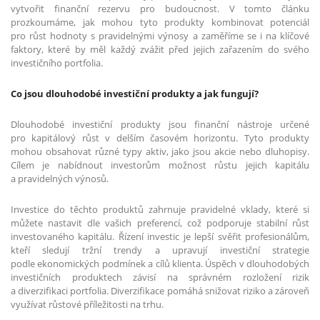
vytvořit finanční rezervu pro budoucnost. V tomto článku
prozkoumáme, jak mohou tyto produkty kombinovat potenciál
pro růst hodnoty s pravidelnými výnosy a zaměříme se i na klíčové
faktory, které by měl každý zvážit před jejich zařazením do svého
investičního portfolia.
Co jsou dlouhodobé investiční produkty a jak fungují?
Dlouhodobé investiční produkty jsou finanční nástroje určené
pro kapitálový růst v delším časovém horizontu. Tyto produkty
mohou obsahovat různé typy aktiv, jako jsou akcie nebo dluhopisy.
Cílem je nabídnout investorům možnost růstu jejich kapitálu
a pravidelných výnosů.
Investice do těchto produktů zahrnuje pravidelné vklady, které si
můžete nastavit dle vašich preferencí, což podporuje stabilní růst
investovaného kapitálu. Řízení investic je lepší svěřit profesionálům,
kteří sledují tržní trendy a upravují investiční strategie
podle ekonomických podmínek a cílů klienta. Úspěch v dlouhodobých
investičních produktech závisí na správném rozložení rizik
a diverzifikaci portfolia. Diverzifikace pomáhá snižovat riziko a zároveň
využívat růstové příležitosti na trhu.