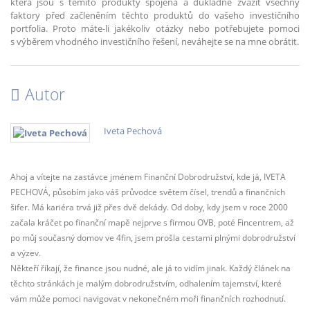
která jsou s těmito produkty spojená a důkladně zvážit všechny
faktory před začleněním těchto produktů do vašeho investičního
portfolia. Proto máte-li jakékoliv otázky nebo potřebujete pomoci
s výběrem vhodného investičního řešení, neváhejte se na mne obrátit.
Autor
Iveta Pechová
Ahoj a vítejte na zastávce jménem Finanční Dobrodružství, kde já, IVETA
PECHOVÁ, působím jako váš průvodce světem čísel, trendů a finančních
šifer. Má kariéra trvá již přes dvě dekády. Od doby, kdy jsem v roce 2000
začala kráčet po finanční mapě nejprve s firmou OVB, poté Fincentrem, až
po můj současný domov ve 4fin, jsem prošla cestami plnými dobrodružství
a výzev.
Někteří říkají, že finance jsou nudné, ale já to vidím jinak. Každý článek na
těchto stránkách je malým dobrodružstvím, odhalením tajemství, které
vám může pomoci navigovat v nekonečném moři finančních rozhodnutí.