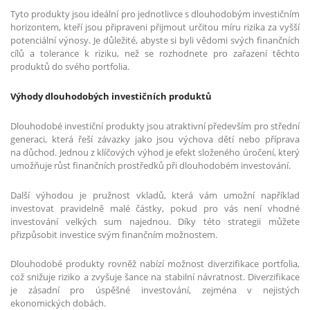
Tyto produkty jsou ideální pro jednotlivce s dlouhodobým investičním
horizontem, kteří jsou připraveni přijmout určitou míru rizika za vyšší
potenciální výnosy. Je důležité, abyste si byli vědomi svých finančních
cílů a tolerance k riziku, než se rozhodnete pro zařazení těchto
produktů do svého portfolia.
Výhody dlouhodobých investičních produktů
Dlouhodobé investiční produkty jsou atraktivní především pro střední
generaci, která řeší závazky jako jsou výchova dětí nebo příprava
na důchod. Jednou z klíčových výhod je efekt složeného úročení, který
umožňuje růst finančních prostředků při dlouhodobém investování.
Další výhodou je pružnost vkladů, která vám umožní například
investovat pravidelně malé částky, pokud pro vás není vhodné
investování velkých sum najednou. Díky této strategii můžete
přizpůsobit investice svým finančním možnostem.
Dlouhodobé produkty rovněž nabízí možnost diverzifikace portfolia,
což snižuje riziko a zvyšuje šance na stabilní návratnost. Diverzifikace
je zásadní pro úspěšné investování, zejména v nejistých
ekonomických dobách.