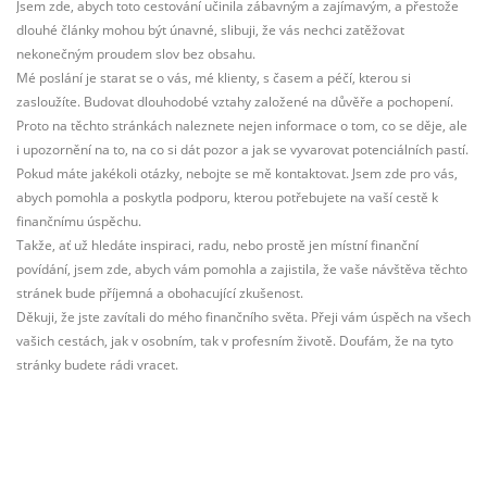
Jsem zde, abych toto cestování učinila zábavným a zajímavým, a přestože
dlouhé články mohou být únavné, slibuji, že vás nechci zatěžovat
nekonečným proudem slov bez obsahu.
Mé poslání je starat se o vás, mé klienty, s časem a péčí, kterou si
zasloužíte. Budovat dlouhodobé vztahy založené na důvěře a pochopení.
Proto na těchto stránkách naleznete nejen informace o tom, co se děje, ale
i upozornění na to, na co si dát pozor a jak se vyvarovat potenciálních pastí.
Pokud máte jakékoli otázky, nebojte se mě kontaktovat. Jsem zde pro vás,
abych pomohla a poskytla podporu, kterou potřebujete na vaší cestě k
finančnímu úspěchu.
Takže, ať už hledáte inspiraci, radu, nebo prostě jen místní finanční
povídání, jsem zde, abych vám pomohla a zajistila, že vaše návštěva těchto
stránek bude příjemná a obohacující zkušenost.
Děkuji, že jste zavítali do mého finančního světa. Přeji vám úspěch na všech
vašich cestách, jak v osobním, tak v profesním životě. Doufám, že na tyto
stránky budete rádi vracet.