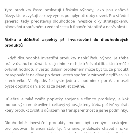
Tyto produkty často poskytují i fiskální výhody, jako jsou daňové
úlevy, které zvyšují celkový výnos po uplynutí doby držení. Pro střední
generaci tedy představují dlouhodobé investice díky strategickému
plánování a správnému vedení cestu k finanční stabilitě a nezávislosti.
Rizika a důležité aspekty při investování do dlouhodobých
produktů
I když dlouhodobé investiční produkty nabízí řadu výhod, je třeba
brát v úvahu i možná rizika. Jedním z nich je tržní volatilita, která může
ovlivnit hodnotu investic, dalším problémem může být to, že produkt
lze vypovědět nejdříve po deseti letech spoření a zároveň nejdříve v 60
letech věku. V případě, že byste jednu z podmínek porušili, museli
byste doplatit daň, a to až za deset let zpětně.
Důležité je také zvážit poplatky spojené s těmito produkty, jelikož
mohou významně ovlivnit celkový výnos. Je tedy třeba pečlivě vybírat,
který produkt zvolit, s důrazem na transparentnost a jasné podmínky.
Dlouhodobé investiční produkty mohou být cenným nástrojem
pro budování finanční stability. Nicméně, je důležité chápat i rizika,