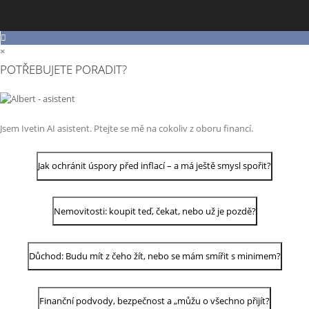
×
POTŘEBUJETE PORADIT?
Jsem Ivetin AI asistent. Ptejte se mě na cokoliv z oboru financí.
Jak ochránit úspory před inflací – a má ještě smysl spořit?
Nemovitosti: koupit teď, čekat, nebo už je pozdě?
Důchod: Budu mít z čeho žít, nebo se mám smířit s minimem?
Finanční podvody, bezpečnost a „můžu o všechno přijít?