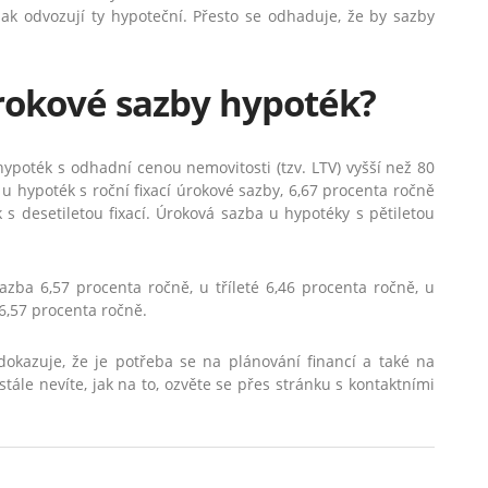
ak odvozují ty hypoteční. Přesto se odhaduje, že by sazby
rokové sazby hypoték?
poték s odhadní cenou nemovitosti (tzv. LTV) vyšší než 80
 u hypoték s roční fixací úrokové sazby, 6,67 procenta ročně
k s desetiletou fixací. Úroková sazba u hypotéky s pětiletou
azba 6,57 procenta ročně, u tříleté 6,46 procenta ročně, u
 6,57 procenta ročně.
dokazuje, že je potřeba se na plánování financí a také na
tále nevíte, jak na to, ozvěte se přes stránku s kontaktními