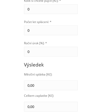
Kolik si chcete půjčit [Kč]: *
Počet let splácení: *
Roční úrok [%]: *
Výsledek
Měsíční splátka [Kč]:
Celkem zaplatíte [Kč]: