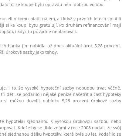
adalo to, že koupě bytu opravdu není dobrou volbou.
seli nikomu platit nájem, a i když v prvních letech splatili
ěji si ke koupi bytu gratulují. Po druhém refinancování mají
oplatí, i když to původně neplánovali.
 jejich banka jim nabídla už dnes aktuální úrok 5,28 procent.
ýši úrokové sazby jako tehdy.
kuje, i to, že vysoké hypoteční sazby nebudou trvat věčně.
i děti, se podařilo i nějaké peníze našetřit a část hypotéky
oto si můžou dovolit nabídku 5,28 procent úrokové sazby
máte hypotéku sjednanou s vysokou úrokovou sazbou nebo
upovat. Kdeže by se tihle známí v roce 2008 nadáli, že svůj
ně sjednanou délku hypotéky, která byla 30 let. Podařilo se