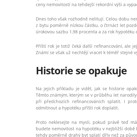
ceny nemovitostí na tehdejší rekordní výši a vyp
Dnes toho však rozhodně nelitují. Celou dobu nemu
z bytu poměrně nízkou částku, o čtrnáct let pozd
úrokovou sazbu 1,98 procenta a za rok hypotéku d
Příští rok je totiž čeká další refinancování, ale
Známí se však už nechtějí vracet k téměř stejné v
Historie se opakuje
Na jejich příkladu je vidět, jak se historie opa
Těmto známým, kterým se v průběhu let narodily tř
při předchozích refinancováních splatit. I pr
odmítnout a hypotéku příští rok doplatit.
Proto neklesejte na mysli, pokud právě teď 
budete nemovitost na hypotéku v nejbližší době k
tehdy poměrně drahý byt splatí dřív než za původ