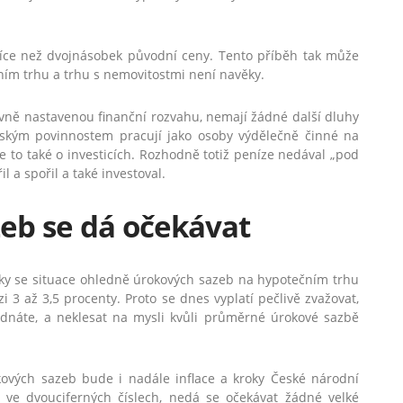
více než dvojnásobek původní ceny. Tento příběh tak může
ečním trhu a trhu s nemovitostmi není navěky.
ávně nastavenou finanční rozvahu, nemají žádné další dluhy
ským povinnostem pracují jako osoby výdělečně činné na
je to také o investicích. Rozhodně totiž peníze nedával „pod
l a spořil a také investoval.
eb se dá očekávat
 roky se situace ohledně úrokových sazeb na hypotečním trhu
3 až 3,5 procenty. Proto se dnes vyplatí pečlivě zvažovat,
jednáte, a neklesat na mysli kvůli průměrné úrokové sazbě
ových sazeb bude i nadále inflace a kroky České národní
 ve dvouciferných číslech, nedá se očekávat žádné velké