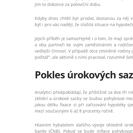
jim to dokonce za poloviční dobu.
Kdyby dnes chtěli byt prodat, dostanou za něj 
být i pro vás nadějí, že složitá situace na hypot
Jejich příběh je samozřejmě i o tom, že mají spr
a oba partneři ke svým zaměstnáním a rodičov
vedlejší činnost. V případě otce zmíněné rodiny 
polštář“, ale aktivně s nimi pracoval, rozumně šetři
Pokles úrokových saz
Analytici předpokládají, že přibližně za dva tři
zklidní a úrokové sazby se budou pohybovat mezi 
jakou délku fixace si při zařizování hypotéky s
mezi současnými 6 až 8 procenty ročně.
Hlavním hybatelem dalšího vývoje ohledně úrok
banky (ČNB). Pokud se bude inflace pohybovat