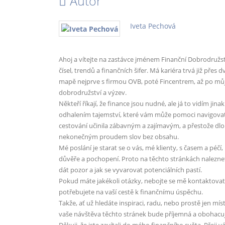
Autor
Iveta Pechová
Ahoj a vítejte na zastávce jménem Finanční Dobrodružs
čísel, trendů a finančních šifer. Má kariéra trvá již pře
mapě nejprve s firmou OVB, poté Fincentrem, až po můj
dobrodružství a výzev.
Někteří říkají, že finance jsou nudné, ale já to vidím j
odhalením tajemství, které vám může pomoci navigovat
cestování učinila zábavným a zajímavým, a přestože dlo
nekonečným proudem slov bez obsahu.
Mé poslání je starat se o vás, mé klienty, s časem a péč
důvěře a pochopení. Proto na těchto stránkách naleznete
dát pozor a jak se vyvarovat potenciálních pastí.
Pokud máte jakékoli otázky, nebojte se mě kontaktovat
potřebujete na vaší cestě k finančnímu úspěchu.
Takže, ať už hledáte inspiraci, radu, nebo prostě jen mís
vaše návštěva těchto stránek bude příjemná a obohacuj