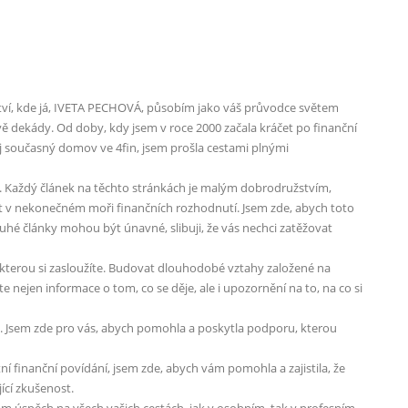
tví, kde já, IVETA PECHOVÁ, působím jako váš průvodce světem
s dvě dekády. Od doby, kdy jsem v roce 2000 začala kráčet po finanční
 současný domov ve 4fin, jsem prošla cestami plnými
inak. Každý článek na těchto stránkách je malým dobrodružstvím,
 v nekonečném moři finančních rozhodnutí. Jsem zde, abych toto
uhé články mohou být únavné, slibuji, že vás nechci zatěžovat
í, kterou si zasloužíte. Budovat dlouhodobé vztahy založené na
 nejen informace o tom, co se děje, ale i upozornění na to, na co si
. Jsem zde pro vás, abych pomohla a poskytla podporu, kterou
tní finanční povídání, jsem zde, abych vám pomohla a zajistila, že
ící zkušenost.