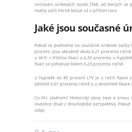
snižování úrokových sazeb ČNB, od kterých se p
mohly začít mírně klesat už v příštím roce.
Jaké jsou současné ú
Pokud se podíváme na současné úrokové sazby hy
procent, jsou aktuálně okolo 6,21 procenta ročně
u těch s tříletou fixací a 6,30 procenta u hypoté
fixací se pohybuje kolem 6,23 procenta ročně.
U hypoték do 80 procent LTV je u roční fixace s
pětileté 6,01 procenta ročně a u desetileté fixace
Co říci závěrem? Historický vývoj zase a znovu 
investice dívat z dlouhodobé perspektivy. Pokud s
údaji.