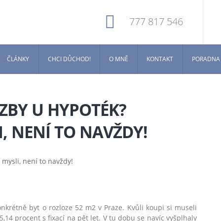
777 817 546
ČLÁNKY
CHCI DŮCHOD!
O MNĚ
KONTAKT
PORADNA
ZBY U HYPOTÉK?
I, NENÍ TO NAVŽDY!
onkrétně byt o rozloze 52 m
2
v Praze. Kvůli koupi si museli
14 procent s fixací na pět let. V tu dobu se navíc vyšplhaly