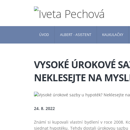
ÚVOD
ALBERT - ASISTENT
KALKULAČKY
VYSOKÉ ÚROKOVÉ SA
NEKLESEJTE NA MYSL
24. 8. 2022
Známí si kupovali vlastní bydlení v roce 2008. K
sjednat hypotéku. Tehdy dostali úrokovou sazbu 5,