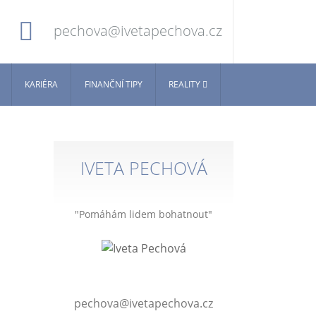
pechova@ivetapechova.cz
KARIÉRA
FINANČNÍ TIPY
REALITY
IVETA PECHOVÁ
"Pomáhám lidem bohatnout"
pechova@ivetapechova.cz