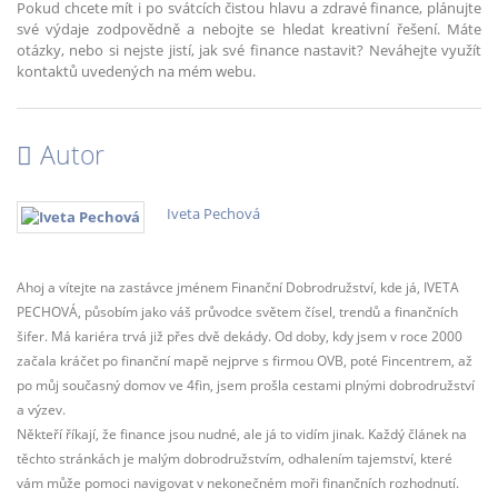
Pokud chcete mít i po svátcích čistou hlavu a zdravé finance, plánujte
své výdaje zodpovědně a nebojte se hledat kreativní řešení. Máte
otázky, nebo si nejste jistí, jak své finance nastavit? Neváhejte využít
kontaktů uvedených na mém webu.
Autor
Iveta Pechová
Ahoj a vítejte na zastávce jménem Finanční Dobrodružství, kde já, IVETA
PECHOVÁ, působím jako váš průvodce světem čísel, trendů a finančních
šifer. Má kariéra trvá již přes dvě dekády. Od doby, kdy jsem v roce 2000
začala kráčet po finanční mapě nejprve s firmou OVB, poté Fincentrem, až
po můj současný domov ve 4fin, jsem prošla cestami plnými dobrodružství
a výzev.
Někteří říkají, že finance jsou nudné, ale já to vidím jinak. Každý článek na
těchto stránkách je malým dobrodružstvím, odhalením tajemství, které
vám může pomoci navigovat v nekonečném moři finančních rozhodnutí.