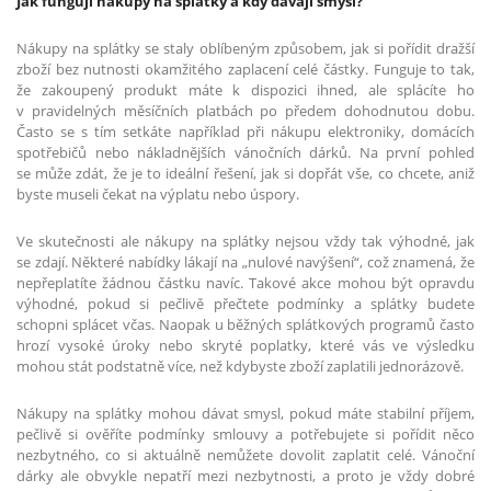
Jak fungují nákupy na splátky a kdy dávají smysl?
Nákupy na splátky se staly oblíbeným způsobem, jak si pořídit dražší
zboží bez nutnosti okamžitého zaplacení celé částky. Funguje to tak,
že zakoupený produkt máte k dispozici ihned, ale splácíte ho
v pravidelných měsíčních platbách po předem dohodnutou dobu.
Často se s tím setkáte například při nákupu elektroniky, domácích
spotřebičů nebo nákladnějších vánočních dárků. Na první pohled
se může zdát, že je to ideální řešení, jak si dopřát vše, co chcete, aniž
byste museli čekat na výplatu nebo úspory.
Ve skutečnosti ale nákupy na splátky nejsou vždy tak výhodné, jak
se zdají. Některé nabídky lákají na „nulové navýšení“, což znamená, že
nepřeplatíte žádnou částku navíc. Takové akce mohou být opravdu
výhodné, pokud si pečlivě přečtete podmínky a splátky budete
schopni splácet včas. Naopak u běžných splátkových programů často
hrozí vysoké úroky nebo skryté poplatky, které vás ve výsledku
mohou stát podstatně více, než kdybyste zboží zaplatili jednorázově.
Nákupy na splátky mohou dávat smysl, pokud máte stabilní příjem,
pečlivě si ověříte podmínky smlouvy a potřebujete si pořídit něco
nezbytného, co si aktuálně nemůžete dovolit zaplatit celé. Vánoční
dárky ale obvykle nepatří mezi nezbytnosti, a proto je vždy dobré