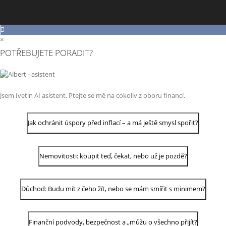
×
POTŘEBUJETE PORADIT?
Jsem Ivetin AI asistent. Ptejte se mě na cokoliv z oboru financí.
Jak ochránit úspory před inflací – a má ještě smysl spořit?
Nemovitosti: koupit teď, čekat, nebo už je pozdě?
Důchod: Budu mít z čeho žít, nebo se mám smířit s minimem?
Finanční podvody, bezpečnost a „můžu o všechno přijít?