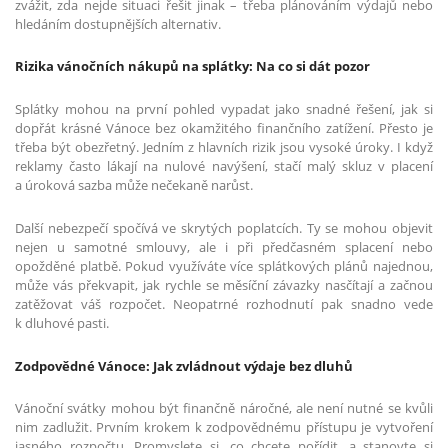
zvážit, zda nejde situaci řešit jinak – třeba plánováním výdajů nebo
hledáním dostupnějších alternativ.
Rizika vánočních nákupů na splátky: Na co si dát pozor
Splátky mohou na první pohled vypadat jako snadné řešení, jak si
dopřát krásné Vánoce bez okamžitého finančního zatížení. Přesto je
třeba být obezřetný. Jedním z hlavních rizik jsou vysoké úroky. I když
reklamy často lákají na nulové navýšení, stačí malý skluz v placení
a úroková sazba může nečekaně narůst.
Další nebezpečí spočívá ve skrytých poplatcích. Ty se mohou objevit
nejen u samotné smlouvy, ale i při předčasném splacení nebo
opožděné platbě. Pokud využíváte více splátkových plánů najednou,
může vás překvapit, jak rychle se měsíční závazky nasčítají a začnou
zatěžovat váš rozpočet. Neopatrné rozhodnutí pak snadno vede
k dluhové pasti.
Zodpovědné Vánoce: Jak zvládnout výdaje bez dluhů
Vánoční svátky mohou být finančně náročné, ale není nutné se kvůli
nim zadlužit. Prvním krokem k zodpovědnému přístupu je vytvoření
jasného rozpočtu. Promyslete si, co chcete pořídit, a stanovte si