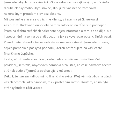
Jsem zde, abych toto cestování učinila zábavným a zajímavým, a přestože
dlouhé články mohou být únavné, slibuji, že vás nechci zatěžovat
nekonečným proudem slov bez obsahu.
Mé poslání je starat se o vás, mé klienty, s časem a péčí, kterou si
zasloužíte. Budovat dlouhodobé vztahy založené na důvěře a pochopení.
Proto na těchto stránkách naleznete nejen informace o tom, co se děje, ale
i upozornění na to, na co si dát pozor a jak se vyvarovat potenciálních pastí.
Pokud máte jakékoli otázky, nebojte se mě kontaktovat. Jsem zde pro vás,
abych pomohla a poskytla podporu, kterou potřebujete na vaší cestě k
finančnímu úspěchu.
Takže, ať už hledáte inspiraci, radu, nebo prostě jen místní finanční
povídání, jsem zde, abych vám pomohla a zajistila, že vaše návštěva těchto
stránek bude příjemná a obohacující zkušenost.
Děkuji, že jste zavítali do mého finančního světa. Přeji vám úspěch na všech
vašich cestách, jak v osobním, tak v profesním životě. Doufám, že na tyto
stránky budete rádi vracet.