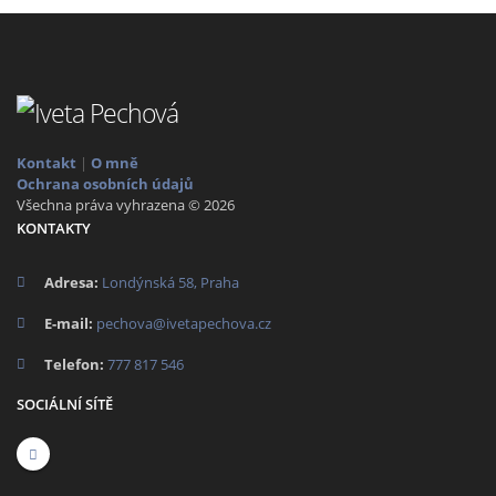
Kontakt
|
O mně
Ochrana osobních údajů
Všechna práva vyhrazena © 2026
KONTAKTY
Adresa:
Londýnská 58, Praha
E-mail:
pechova@ivetapechova.cz
Telefon:
777 817 546
SOCIÁLNÍ SÍTĚ