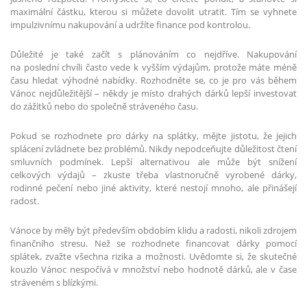
maximální částku, kterou si můžete dovolit utratit. Tím se vyhnete
impulzivnímu nakupování a udržíte finance pod kontrolou.
Důležité je také začít s plánováním co nejdříve. Nakupování
na poslední chvíli často vede k vyšším výdajům, protože máte méně
času hledat výhodné nabídky. Rozhodněte se, co je pro vás během
Vánoc nejdůležitější – někdy je místo drahých dárků lepší investovat
do zážitků nebo do společně stráveného času.
Pokud se rozhodnete pro dárky na splátky, mějte jistotu, že jejich
splácení zvládnete bez problémů. Nikdy nepodceňujte důležitost čtení
smluvních podmínek. Lepší alternativou ale může být snížení
celkových výdajů – zkuste třeba vlastnoručně vyrobené dárky,
rodinné pečení nebo jiné aktivity, které nestojí mnoho, ale přinášejí
radost.
Vánoce by měly být především obdobím klidu a radosti, nikoli zdrojem
finančního stresu. Než se rozhodnete financovat dárky pomocí
splátek, zvažte všechna rizika a možnosti. Uvědomte si, že skutečné
kouzlo Vánoc nespočívá v množství nebo hodnotě dárků, ale v čase
stráveném s blízkými.