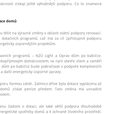
ácnosti získají ještě výhodnější podporu. Co to znamená
ovace domů
 těšit na výrazné změny v oblasti státní podpory renovací.
 dotačních programů, což má za cíl zpřístupnit podporu
ergeticky úspornějším projektům.
lavních programů – NZÚ Light a Oprav dům po babičce.
nízkopříjmovým domácnostem, se nyní otevře všem a zaměří
av dům po babičce bude pokračovat v podpoře komplexních
 a další energeticky úsporné úpravy.
dporu formou záloh. Zatímco dříve byla dotace vyplácena až
i domů získat peníze předem. Tato změna má usnadnit
ostem.
esu žádosti o dotaci, ale také větší podpora dlouhodobě
 energetické spotřeby domů a k ochraně životního prostředí.