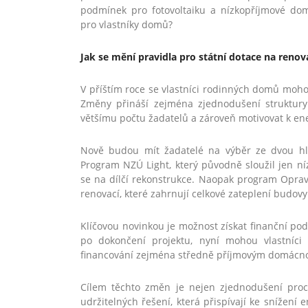
podmínek pro fotovoltaiku a nízkopříjmové dom
pro vlastníky domů?
Jak se mění pravidla pro státní dotace na ren
V
příštím roce se vlastníci rodinných domů mohou
Změny přináší zejména zjednodušení struktury
většímu počtu žadatelů a zároveň motivovat k en
Nově budou mít žadatelé na výběr ze dvou h
Program NZÚ Light, který původně sloužil jen 
se na dílčí rekonstrukce. Naopak program Opr
renovací, které zahrnují celkové zateplení budovy
Klíčovou novinkou je možnost získat finanční po
po dokončení projektu, nyní mohou vlastníc
financování zejména středně příjmovým domácn
Cílem těchto změn je nejen zjednodušení proc
udržitelných řešení, která přispívají ke snížení