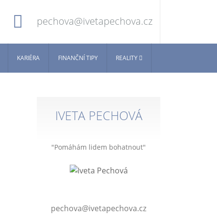
pechova@ivetapechova.cz
KARIÉRA
FINANČNÍ TIPY
REALITY
IVETA PECHOVÁ
"Pomáhám lidem bohatnout"
pechova@ivetapechova.cz