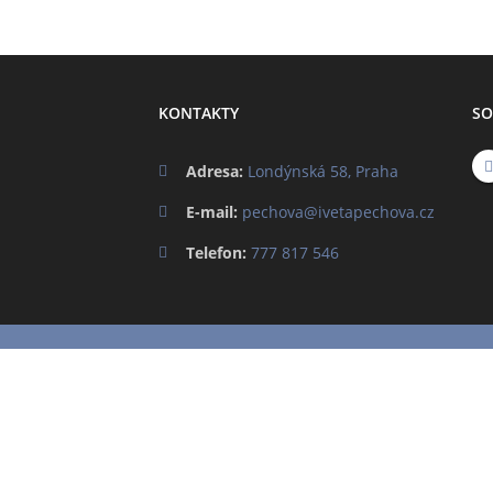
KONTAKTY
SO
Adresa:
Londýnská 58, Praha
E-mail:
pechova@ivetapechova.cz
Telefon:
777 817 546