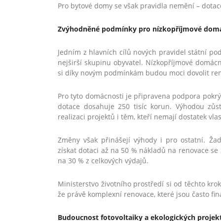
Pro bytové domy se však pravidla nemění – dota
Zvýhodněné podmínky pro nízkopříjmové domácno
Jedním z hlavních cílů nových pravidel státní po
nejširší skupinu obyvatel. Nízkopříjmové domácno
si díky novým podmínkám budou moci dovolit renova
Pro tyto domácnosti je připravena podpora pokrý
dotace dosahuje 250 tisíc korun. Výhodou zů
realizaci projektů i těm, kteří nemají dostatek vla
Změny však přinášejí výhody i pro ostatní. Ž
získat dotaci až na 50 % nákladů na renovace se
na 30 % z celkových výdajů.
Ministerstvo životního prostředí si od těchto kro
že právě komplexní renovace, které jsou často f
Budoucnost fotovoltaiky a ekologických projek