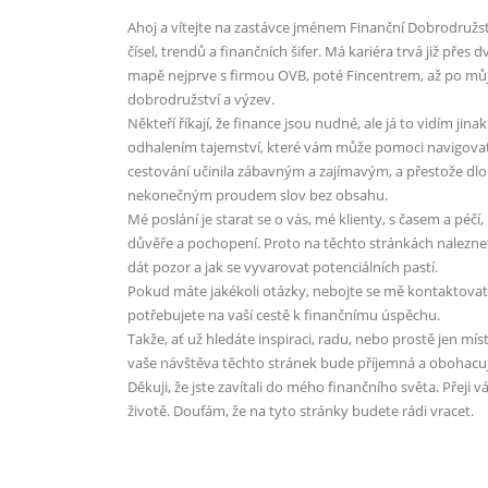
Ahoj a vítejte na zastávce jménem Finanční Dobrodružs
čísel, trendů a finančních šifer. Má kariéra trvá již pře
mapě nejprve s firmou OVB, poté Fincentrem, až po můj
dobrodružství a výzev.
Někteří říkají, že finance jsou nudné, ale já to vidím j
odhalením tajemství, které vám může pomoci navigovat
cestování učinila zábavným a zajímavým, a přestože dlo
nekonečným proudem slov bez obsahu.
Mé poslání je starat se o vás, mé klienty, s časem a péč
důvěře a pochopení. Proto na těchto stránkách naleznete
dát pozor a jak se vyvarovat potenciálních pastí.
Pokud máte jakékoli otázky, nebojte se mě kontaktovat
potřebujete na vaší cestě k finančnímu úspěchu.
Takže, ať už hledáte inspiraci, radu, nebo prostě jen mís
vaše návštěva těchto stránek bude příjemná a obohacuj
Děkuji, že jste zavítali do mého finančního světa. Přeji
životě. Doufám, že na tyto stránky budete rádi vracet.