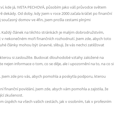
tví, kde já, IVETA PECHOVÁ, působím jako váš průvodce světem
s dvě dekády. Od doby, kdy jsem v roce 2000 začala kráčet po finanční
 současný domov ve 4fin, jsem prošla cestami plnými
inak. Každý článek na těchto stránkách je malým dobrodružstvím,
 v nekonečném moři finančních rozhodnutí. Jsem zde, abych toto
uhé články mohou být únavné, slibuji, že vás nechci zatěžovat
í, kterou si zasloužíte. Budovat dlouhodobé vztahy založené na
 nejen informace o tom, co se děje, ale i upozornění na to, na co si
. Jsem zde pro vás, abych pomohla a poskytla podporu, kterou
tní finanční povídání, jsem zde, abych vám pomohla a zajistila, že
ící zkušenost.
 vám úspěch na všech vašich cestách, jak v osobním, tak v profesním