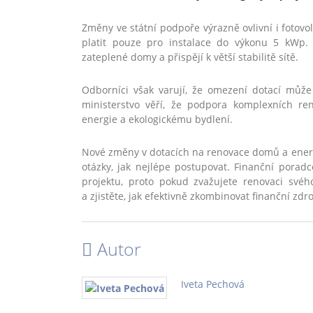
Změny ve státní podpoře výrazně ovlivní i fotov
platit pouze pro instalace do výkonu 5 kWp. 
zateplené domy a přispějí k větší stabilitě sítě.
Odborníci však varují, že omezení dotací může 
ministerstvo věří, že podpora komplexních re
energie a ekologickému bydlení.
Nové změny v dotacích na renovace domů a energet
otázky, jak nejlépe postupovat. Finanční pora
projektu, proto pokud zvažujete renovaci své
a zjistěte, jak efektivně zkombinovat finanční zd
Autor
Iveta Pechová