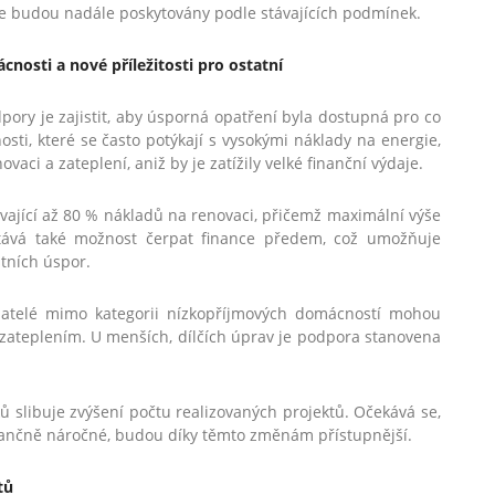
ce budou nadále poskytovány podle stávajících podmínek.
sti a nové příležitosti pro ostatní
dpory je zajistit, aby úsporná opatření byla dostupná pro co
sti, které se často potýkají s vysokými náklady na energie,
ci a zateplení, aniž by je zatížily velké finanční výdaje.
vající až 80 % nákladů na renovaci, přičemž maximální výše
stává také možnost čerpat finance předem, což umožňuje
stních úspor.
adatelé mimo kategorii nízkopříjmových domácností mohou
 zateplením. U menších, dílčích úprav je podpora stanovena
ků slibuje zvýšení počtu realizovaných projektů. Očekává se,
inančně náročné, budou díky těmto změnám přístupnější.
tů