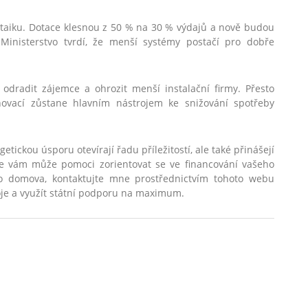
oltaiku. Dotace klesnou z 50 % na 30 % výdajů a nově budou
Ministerstvo tvrdí, že menší systémy postačí pro dobře
odradit zájemce a ohrozit menší instalační firmy. Přesto
novací zůstane hlavním nástrojem ke snižování spotřeby
ickou úsporu otevírají řadu příležitostí, ale také přinášejí
dce vám může pomoci zorientovat se ve financování vašeho
ho domova, kontaktujte mne prostřednictvím tohoto webu
roje a využít státní podporu na maximum.