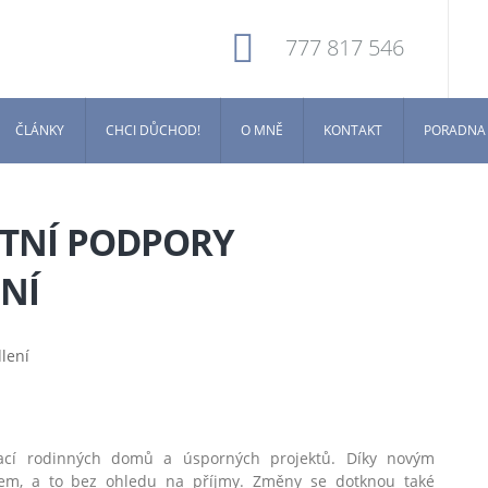
777 817 546
ČLÁNKY
CHCI DŮCHOD!
O MNĚ
KONTAKT
PORADNA
ÁTNÍ PODPORY
NÍ
ací rodinných domů a úsporných projektů. Díky novým
em, a to bez ohledu na příjmy. Změny se dotknou také