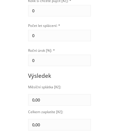
Kolik si chcete půjčit [Kč]: *
Počet let splácení: *
Roční úrok [%]: *
Výsledek
Měsíční splátka [Kč]:
Celkem zaplatíte [Kč]: