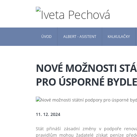
ÚVOD
ALBERT - ASISTENT
KALKULAČKY
NOVÉ MOŽNOSTI ST
PRO ÚSPORNÉ BYDLE
11. 12. 2024
Stát přináší zásadní změny v podpoře renov
pravidlům mohou žadatelé získat peníze před