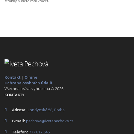
stránky budete rádi vracet.
Kontakt
|
O mně
Ochrana osobních údajů
Všechna práva vyhrazena © 2026
KONTAKTY
Adresa:
Londýnská 58, Praha
E-mail:
pechova@ivetapechova.cz
Telefon:
777 817 546