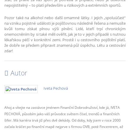
nepojistitelný – to platí především u rizikových a extrémních sportů.
Pozor také na alkohol nebo další omamné látky. I jejich „spoluúčast“
na vzniku pojistné události je pojišťovnou následně řešena a nemusíte
kvůli tomu získat plnou výši plnění. Lidé, kteří trpí chronickým
onemocněním by si také měli ověřit, jak je to v jejich případě s nutnou
lékařskou péčí v konkrétní zemi. Prostě i u cestovního pojištění platí,
že dobře se předem připravit znamená půl úspěchu. Létu a cestování
zdar!
Autor
Iveta Pechová
Ahoj a vítejte na zastávce jménem Finanční Dobrodružství, kde já, IVETA
PECHOVÁ, působím jako váš průvodce světem čísel, trendů a finančních
šifer. Má kariéra trvá již přes dvě dekády. Od doby, kdy jsem v roce 2000
začala kráčet po finanční mapě nejprve s firmou OVB, poté Fincentrem, až