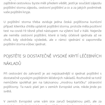
zajištěné cestovkou byste měli předem vědět, jestli je součástí zájezdu
pojištění storna zájezdu, cestovní pojištění a co a za jakých podmínek
vaše pojištění kryje.
U pojištění storna třeba eviduje jedna česká pojišťovna kuriózní
případ: klientka chtěla uplatnit pojištění storna, protože měla pozitivní
test na covid­‑19 těsně před nástupem na výletní loď v Itálii. Nejenže
ale neměla cestovní pojištění, které si tedy účelově sjednala až ve
chvíli, kdy obdržela výsledek, ale v rámci sjednání si zapomněla
pojištění storna vůbec sjednat.
POJISTĚTE SI DOSTATEČNĚ VYSOKÉ KRYTÍ LÉČEBNÝCH
NÁKLADŮ
Při cestování do zahraničí je asi nejzásadnější si sjednat pojištění s
dostatečně vysokým pojištěním léčebných nákladů. Rozhodně se totiž
nemůžete spoléhat jen na takzvanou „modrou kartičku“ zdravotní
pojišťovny. Ta navíc platí jen v zemích Evropské unie, nikde jinde po
světě.
V zemích Evropské unie vám sice zaručí bezplatnou péči, ale za