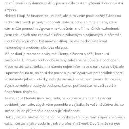
po můj současný domov ve 4fin, jsem prošla cestami plnými dobrodružství
a výzev.
Někteří říkají, že finance jsou nudné, ale já to vidím jinak. Každý článek na
těchto stránkách je malým dobrodružstvím, odhalením tajemství, které
vám může pomoci navigovat v nekonečném moři finančních rozhodnutí.
Jsem zde, abych toto cestování učinila zábavným a zajímavým, a přestože
dlouhé články mohou být únavné, slibuji, že vás nechci zatěžovat
nekonečným proudem slov bez obsahu.
Mé poslání je starat se o vás, mé klienty, s časem a péčí, kterou si
zasloužíte. Budovat dlouhodobé vztahy založené na důvěře a pochopení.
Proto na těchto stránkách naleznete nejen informace o tom, co se děje, ale
i upozornění na to, na co si dát pozor a jak se vyvarovat potenciálních pastí.
Pokud máte jakékoli otázky, nebojte se mě kontaktovat. Jsem zde pro vás,
abych pomohla a poskytla podporu, kterou potřebujete na vaší cestě k
finančnímu úspěchu.
Takže, ať už hledáte inspiraci, radu, nebo prostě jen místní finanční
povídání, jsem zde, abych vám pomohla a zajistila, že vaše návštěva těchto
stránek bude příjemná a obohacující zkušenost.
Děkuji, že jste zavítali do mého finančního světa. Přeji vám úspěch na všech
vašich cestách, jak v osobním, tak v profesním životě. Doufám, že na tyto