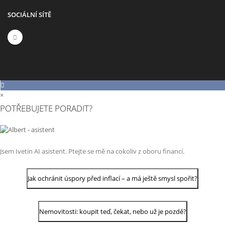
SOCIÁLNÍ SÍTĚ
×
POTŘEBUJETE PORADIT?
Jsem Ivetin AI asistent. Ptejte se mě na cokoliv z oboru financí.
Jak ochránit úspory před inflací – a má ještě smysl spořit?
Nemovitosti: koupit teď, čekat, nebo už je pozdě?