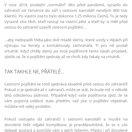
V roce 2019, poslední „normální“ léto před pandemií, vyrazilo do
zahraničí od července do září s cestovní kanceláři necelých 800 tisíc
klientů. Po vlastní ose to bylo dokonce 1,25 milionu Čechů. To je tedy
výrazně více těch, kteří cestují na vlastní pěst a kteří by si měli před
cestou do zahraničí uzavřít cestovní pojištění…
…aby nedopadli třeba jako dvě mladé slečny, které uvízly v Alpách při
výstupu na ferraty a kontaktovaly záchranáře. Ti pro ně poslali
vrtulník. Když chtěly dámy po svojí pojišťovně tento zásah proplatit,
zjistilo se, že si pojištění sjednaly až ve chvíli, kdy čekaly na vrtulník.
TAK TAKHLE NE, PŘÁTELÉ…
Cestovní pojištění se totiž sjednává zásadně před cestou do zahraničí!
Pokud si je sjednáte až v zahraničí, může se stát, že bude mít o několik
dnů odloženou platnost. Případně když vaše pojišťovna zjistí, že se
vám pojistná událost stala předtím, než jste si pojištění objednali,
můžete mít velký problém.
Pokud cestujete do zahraničí s cestovní kanceláří a musíte na
dovolené řešit nějaké komplikace, je pravděpodobné, že se o vás
delegát postará a pomůže vám s jejich řešením. Přesto i při dovolené