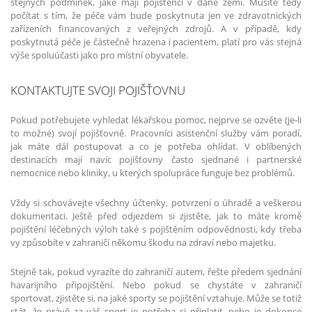
stejných podmínek, jaké mají pojištěnci v dané zemi. Musíte tedy
počítat s tím, že péče vám bude poskytnuta jen ve zdravotnických
zařízeních financovaných z veřejných zdrojů. A v případě, kdy
poskytnutá péče je částečně hrazena i pacientem, platí pro vás stejná
výše spoluúčasti jako pro místní obyvatele.
KONTAKTUJTE SVOJI POJIŠŤOVNU
Pokud potřebujete vyhledat lékařskou pomoc, nejprve se ozvěte (je­‑li
to možné) svojí pojišťovně. Pracovníci asistenční služby vám poradí,
jak máte dál postupovat a co je potřeba ohlídat. V oblíbených
destinacích mají navíc pojišťovny často sjednané i partnerské
nemocnice nebo kliniky, u kterých spolupráce funguje bez problémů.
Vždy si schovávejte všechny účtenky, potvrzení o úhradě a veškerou
dokumentaci. Ještě před odjezdem si zjistěte, jak to máte kromě
pojištění léčebných výloh také s pojištěním odpovědnosti, kdy třeba
vy způsobíte v zahraničí někomu škodu na zdraví nebo majetku.
Stejně tak, pokud vyrazíte do zahraničí autem, řešte předem sjednání
havarijního připojištění. Nebo pokud se chystáte v zahraničí
sportovat, zjistěte si, na jaké sporty se pojištění vztahuje. Může se totiž
stát, že právě za váš sport je potřeba si připlatit, nebo je dokonce