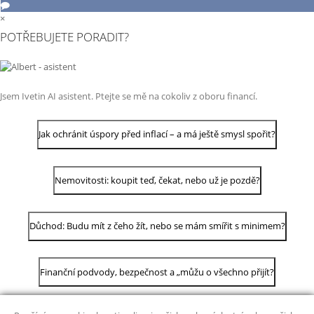
×
POTŘEBUJETE PORADIT?
Jsem Ivetin AI asistent. Ptejte se mě na cokoliv z oboru financí.
Jak ochránit úspory před inflací – a má ještě smysl spořit?
Nemovitosti: koupit teď, čekat, nebo už je pozdě?
Důchod: Budu mít z čeho žít, nebo se mám smířit s minimem?
Finanční podvody, bezpečnost a „můžu o všechno přijít?