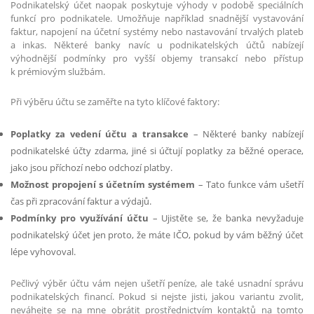
Podnikatelský účet naopak poskytuje výhody v podobě speciálních
funkcí pro podnikatele. Umožňuje například snadnější vystavování
faktur, napojení na účetní systémy nebo nastavování trvalých plateb
a inkas. Některé banky navíc u podnikatelských účtů nabízejí
výhodnější podmínky pro vyšší objemy transakcí nebo přístup
k prémiovým službám.
Při výběru účtu se zaměřte na tyto klíčové faktory:
Poplatky za vedení účtu a transakce
– Některé banky nabízejí
podnikatelské účty zdarma, jiné si účtují poplatky za běžné operace,
jako jsou příchozí nebo odchozí platby.
Možnost propojení s účetním systémem
– Tato funkce vám ušetří
čas při zpracování faktur a výdajů.
Podmínky pro využívání účtu
– Ujistěte se, že banka nevyžaduje
podnikatelský účet jen proto, že máte IČO, pokud by vám běžný účet
lépe vyhovoval.
Pečlivý výběr účtu vám nejen ušetří peníze, ale také usnadní správu
podnikatelských financí. Pokud si nejste jisti, jakou variantu zvolit,
neváhejte se na mne obrátit prostřednictvím kontaktů na tomto