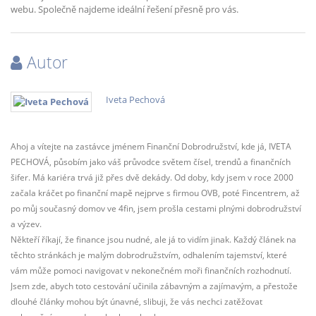
webu. Společně najdeme ideální řešení přesně pro vás.
Autor
Iveta Pechová
Ahoj a vítejte na zastávce jménem Finanční Dobrodružství, kde já, IVETA
PECHOVÁ, působím jako váš průvodce světem čísel, trendů a finančních
šifer. Má kariéra trvá již přes dvě dekády. Od doby, kdy jsem v roce 2000
začala kráčet po finanční mapě nejprve s firmou OVB, poté Fincentrem, až
po můj současný domov ve 4fin, jsem prošla cestami plnými dobrodružství
a výzev.
Někteří říkají, že finance jsou nudné, ale já to vidím jinak. Každý článek na
těchto stránkách je malým dobrodružstvím, odhalením tajemství, které
vám může pomoci navigovat v nekonečném moři finančních rozhodnutí.
Jsem zde, abych toto cestování učinila zábavným a zajímavým, a přestože
dlouhé články mohou být únavné, slibuji, že vás nechci zatěžovat