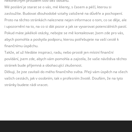
nekonečným proudem slov bez obsahu.
Mé poslání je starat se o vás, mé klienty, s časem a péčí, kterou si
zasloužíte. Budovat dlouhodobé vztahy založené na důvěře a pochopení.
Proto na těchto stránkách naleznete nejen informace o tom, co se děje, ale
i upozornění na to, na co si dát pozor a jak se vyvarovat potenciálních pastí.
Pokud máte jakékoli otázky, nebojte se mě kontaktovat. Jsem zde pro vás,
abych pomohla a poskytla podporu, kterou potřebujete na vaší cestě k
finančnímu úspěchu.
Takže, ať už hledáte inspiraci, radu, nebo prostě jen místní finanční
povídání, jsem zde, abych vám pomohla a zajistila, že vaše návštěva těchto
stránek bude příjemná a obohacující zkušenost.
Děkuji, že jste zavítali do mého finančního světa. Přeji vám úspěch na všech
vašich cestách, jak v osobním, tak v profesním životě. Doufám, že na tyto
stránky budete rádi vracet.