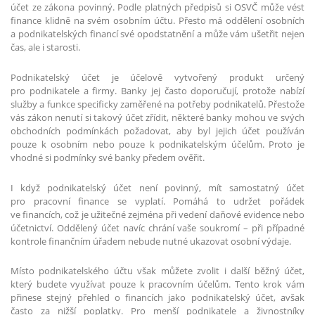
účet ze zákona povinný. Podle platných předpisů si OSVČ může vést
finance klidně na svém osobním účtu. Přesto má oddělení osobních
a podnikatelských financí své opodstatnění a může vám ušetřit nejen
čas, ale i starosti.
Podnikatelský účet je účelově vytvořený produkt určený
pro podnikatele a firmy. Banky jej často doporučují, protože nabízí
služby a funkce specificky zaměřené na potřeby podnikatelů. Přestože
vás zákon nenutí si takový účet zřídit, některé banky mohou ve svých
obchodních podmínkách požadovat, aby byl jejich účet používán
pouze k osobním nebo pouze k podnikatelským účelům. Proto je
vhodné si podmínky své banky předem ověřit.
I když podnikatelský účet není povinný, mít samostatný účet
pro pracovní finance se vyplatí. Pomáhá to udržet pořádek
ve financích, což je užitečné zejména při vedení daňové evidence nebo
účetnictví. Oddělený účet navíc chrání vaše soukromí – při případné
kontrole finančním úřadem nebude nutné ukazovat osobní výdaje.
Místo podnikatelského účtu však můžete zvolit i další běžný účet,
který budete využívat pouze k pracovním účelům. Tento krok vám
přinese stejný přehled o financích jako podnikatelský účet, avšak
často za nižší poplatky. Pro menší podnikatele a živnostníky