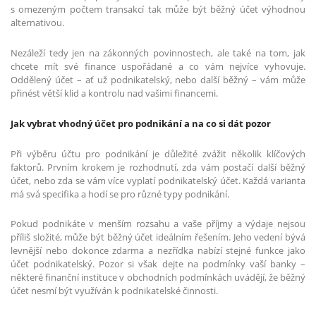
s omezeným počtem transakcí tak může být běžný účet výhodnou
alternativou.
Nezáleží tedy jen na zákonných povinnostech, ale také na tom, jak
chcete mít své finance uspořádané a co vám nejvíce vyhovuje.
Oddělený účet – ať už podnikatelský, nebo další běžný – vám může
přinést větší klid a kontrolu nad vašimi financemi.
Jak vybrat vhodný účet pro podnikání a na co si dát pozor
Při výběru účtu pro podnikání je důležité zvážit několik klíčových
faktorů. Prvním krokem je rozhodnutí, zda vám postačí další běžný
účet, nebo zda se vám více vyplatí podnikatelský účet. Každá varianta
má svá specifika a hodí se pro různé typy podnikání.
Pokud podnikáte v menším rozsahu a vaše příjmy a výdaje nejsou
příliš složité, může být běžný účet ideálním řešením. Jeho vedení bývá
levnější nebo dokonce zdarma a nezřídka nabízí stejné funkce jako
účet podnikatelský. Pozor si však dejte na podmínky vaší banky –
některé finanční instituce v obchodních podmínkách uvádějí, že běžný
účet nesmí být využíván k podnikatelské činnosti.