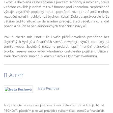
I když je dovolená často spojena s pocitem svobody a uvolnění, právě
v těchto chvílích je dobré mít své finance pod kontrolou. Nepřehledné
výdaje, zbytečné poplatky nebo spontánní rozhodnutí totiž mohou
rozpočet narušit rychleji, než bychom čekali. Dobrou zprávou ale je, že
většině těchto situací se dá snadno předejít. Stačí vědět, na co si dát
pozor, a naučit se pár jednoduchých finančních návyků.
Pokud chcete mít jistotu, že i vaše příští dovolená proběhne bez
zbytečných výdajů a finančních stresů, neváhejte využít kontakty na
tomto webu. Společně můžeme probrat lepší finanční plánování,
tvorbu rezervy nebo výběr vhodného cestovního pojištění. Užijte si
svou dovolenou naplno, s lehkou hlavou a klidným svědomím.
Autor
Iveta Pechová
Ahoj a vítejte na zastávce jménem Finanční Dobrodružství, kde já, IVETA
PECHOVÁ, působím jako váš průvodce světem čísel, trendů a finančních