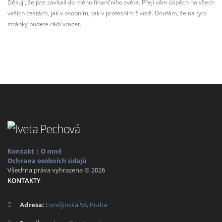
Děkuji, že jste zavítali do mého finančního světa. Přeji vám úspěch na všech
vašich cestách, jak v osobním, tak v profesním životě. Doufám, že na tyto
stránky budete rádi vracet.
Kontakt
|
O mně
Ochrana osobních údajů
Všechna práva vyhrazena © 2026
KONTAKTY
Adresa:
Londýnská 58, Praha