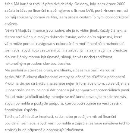
šifer. Má kariéra trvá již přes dvě dekády. Od doby, kdy jsem v roce 2000
začala kráčet po finanční mapě nejprve s firmou OVB, poté Fincentrem, až
po můj současný domov ve 4fin, jsem prošla cestami plnými dobrodružství
a výzev.
Někteří říkají, že finance jsou nudné, ale já to vidím jinak. Každý článek na
těchto stránkách je malým dobrodružstvím, odhalením tajemství, které
vám může pomoci navigovat v nekonečném moři finančních rozhodnutí.
Jsem zde, abych toto cestování učinila zábavným a zajímavým, a přestože
dlouhé články mohou být únavné, slibuji, že vás nechci zatěžovat
nekonečným proudem slov bez obsahu.
Mé poslání je starat se o vás, mé klienty, s časem a péčí, kterou si
zasloužíte. Budovat dlouhodobé vztahy založené na důvěře a pochopení.
Proto na těchto stránkách naleznete nejen informace o tom, co se děje, ale
i upozornění na to, na co si dát pozor a jak se vyvarovat potenciálních pastí.
Pokud máte jakékoli otázky, nebojte se mě kontaktovat. Jsem zde pro vás,
abych pomohla a poskytla podporu, kterou potřebujete na vaší cestě k
finančnímu úspěchu.
Takže, ať už hledáte inspiraci, radu, nebo prostě jen místní finanční
povídání, jsem zde, abych vám pomohla a zajistila, že vaše návštěva těchto
stránek bude příjemná a obohacující zkušenost.