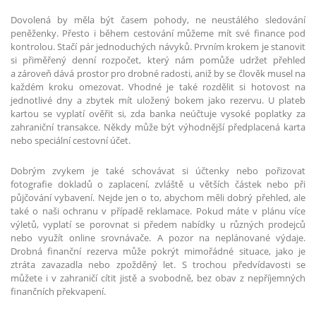
Dovolená by měla být časem pohody, ne neustálého sledování
peněženky. Přesto i během cestování můžeme mít své finance pod
kontrolou. Stačí pár jednoduchých návyků. Prvním krokem je stanovit
si přiměřený denní rozpočet, který nám pomůže udržet přehled
a zároveň dává prostor pro drobné radosti, aniž by se člověk musel na
každém kroku omezovat. Vhodné je také rozdělit si hotovost na
jednotlivé dny a zbytek mít uložený bokem jako rezervu. U plateb
kartou se vyplatí ověřit si, zda banka neúčtuje vysoké poplatky za
zahraniční transakce. Někdy může být výhodnější předplacená karta
nebo speciální cestovní účet.
Dobrým zvykem je také schovávat si účtenky nebo pořizovat
fotografie dokladů o zaplacení, zvláště u větších částek nebo při
půjčování vybavení. Nejde jen o to, abychom měli dobrý přehled, ale
také o naši ochranu v případě reklamace. Pokud máte v plánu více
výletů, vyplatí se porovnat si předem nabídky u různých prodejců
nebo využít online srovnávače. A pozor na neplánované výdaje.
Drobná finanční rezerva může pokrýt mimořádné situace, jako je
ztráta zavazadla nebo zpožděný let. S trochou předvídavosti se
můžete i v zahraničí cítit jistě a svobodně, bez obav z nepříjemných
finančních překvapení.