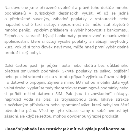
Na dovolené jsme přirozeně uvolnění a právě toho dokáže mnoho
podnikatelů v turistických destinacích využít. Ať už se jedná
o předražené suvenýry, záhadné poplatky v restauracích nebo
nápadně drahé taxi služby, nepozornost nás může stát zbytečně
mnoho peněz. Typickým příkladem je výběr hotovosti z bankomatu.
Zejména v zahraničí bývají bankomaty provozované nebankovními
společnostmi, které si účtují vysoké poplatky a nabízejí nevýhodný
kurz. Pokud si toho člověk nevšimne, může hned první výběr citelně
prodražit celý pobyt.
Další častou pastí je půjčení auta nebo skútru bez důkladného
přečtení smluvních podmínek. Skryté poplatky za palivo, pojištění
nebo pozdní vrácení nejsou v tomto případě výjimkou. Pozor si dejte
i u datového připojení. Zejména mimo EU mohou mobilní data vyjít
velmi draho. Vyplatí se tedy zkontrolovat roamingové podmínky nebo
si pořídit místní datovou SIM. Pak jsou tu „neškodné“ nákupy,
například voda na pláži za trojnásobnou cenu, lákavé atrakce
s nečekaným příplatkem nebo spontánní výlet, který nebyl součástí
původního plánu. Všechny tyto situace samy o sobě nemusí být
zásadní, ale když se sečtou, mohou dovolenou výrazně prodražit.
Finanční pohoda i na cestách: Jak mít své výdaje pod kontrolou