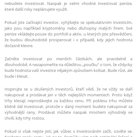
nebudete investovat. Naopak je velmi vhodné investovat peníze,
které další roky neplánujete využít.
Pokud jste začínající investor, vyhýbejte se spekulativním investicím,
jako jsou například kryptoměny nebo dluhopisy malých firem. Své
peníze vkládejte pouze do portfolií a aktiv, u kterých jste přesvědčeni,
že budou dlouhodobě prosperovat i v případě, kdy jejich hodnota
dočasně klesne.
Začněte investovat po menších částkách, ale pravidelně a
dlouhodobě. A nezapomeňte na důležitou „poučku“ o tom, že vždycky
bude hodnota vaší investice nějakým způsobem kolísat. Bude růst, ale
bude i klesat.
Inspirujte se u zkušených investorů, kteří vědí, že ne vždy se daří
nakupovat a prodávat jen v těch nejlepších momentech. Proto když
trhy klesají, neprodávejte za každou cenu. Při poklesu trhu můžete
klidně dál investovat, protože v daný moment budete nakupovat za
výhodnější ceny. Prodávat můžete naopak mnohem výhodněji ve
chvíli, kdy trhy rostou.
Pokud si však nejste jistí, jak vůbec s investováním začít, ozvěte se.