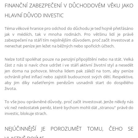
FINANČNÍ ZABEZPEČENÍ V DŮCHODOVÉM VĚKU JAKO
HLAVNÍ DŮVOD INVESTIC
Téma věkové hranice pro odchod do důchodu je teď hojně přetřásáno
jak v médiích, tak v mnoha rodinách. Pro většinu lidí je právě
zabezpečení na stáří tím nejsilnějším důvodem, proč začít investovat a
nenechat peníze jen ležet na běžných nebo spořicích účtech.
Nelze totiž spoléhat pouze na penzijní připojištění nebo na stát. Velká
část z nás si navíc chce udržet i ve stáří aktivní životní styl a nesedět
jen doma na pohovce. Mnoha lidem pak záleží na tom, aby peníze
ochránili před inflací nebo zajistili budoucnost svých dětí. Respektive,
aby jim díky našetřeným penězům usnadnili start do dospělého
života.
To vše jsou oprávněné důvody, proč začít investovat. Jenže někdy nás
víc než nedostatek peněz, které bychom mohli dát „stranou“ právě do
investic, blokuje strach.
NEJÚČINNĚJŠÍ JE POROZUMĚT TOMU, ČEHO SE