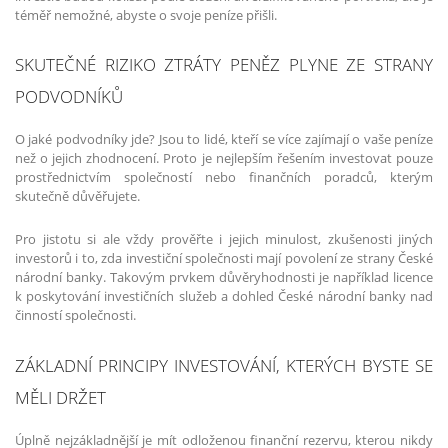
téměř nemožné, abyste o svoje peníze přišli.
SKUTEČNÉ RIZIKO ZTRÁTY PENĚZ PLYNE ZE STRANY
PODVODNÍKŮ
O jaké podvodníky jde? Jsou to lidé, kteří se více zajímají o vaše peníze
než o jejich zhodnocení. Proto je nejlepším řešením investovat pouze
prostřednictvím společností nebo finančních poradců, kterým
skutečně důvěřujete.
Pro jistotu si ale vždy prověřte i jejich minulost, zkušenosti jiných
investorů i to, zda investiční společnosti mají povolení ze strany České
národní banky. Takovým prvkem důvěryhodnosti je například licence
k poskytování investičních služeb a dohled České národní banky nad
činností společnosti.
ZÁKLADNÍ PRINCIPY INVESTOVÁNÍ, KTERÝCH BYSTE SE
MĚLI DRŽET
Úplně nejzákladnější je mít odloženou finanční rezervu, kterou nikdy