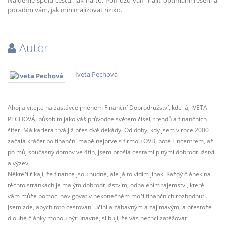
Najdeme spolu cestu, jak na to. Pomůžu vám najít optimální řešení a
poradím vám, jak minimalizovat riziko.
Autor
Iveta Pechová
Ahoj a vítejte na zastávce jménem Finanční Dobrodružství, kde já, IVETA
PECHOVÁ, působím jako váš průvodce světem čísel, trendů a finančních
šifer. Má kariéra trvá již přes dvě dekády. Od doby, kdy jsem v roce 2000
začala kráčet po finanční mapě nejprve s firmou OVB, poté Fincentrem, až
po můj současný domov ve 4fin, jsem prošla cestami plnými dobrodružství
a výzev.
Někteří říkají, že finance jsou nudné, ale já to vidím jinak. Každý článek na
těchto stránkách je malým dobrodružstvím, odhalením tajemství, které
vám může pomoci navigovat v nekonečném moři finančních rozhodnutí.
Jsem zde, abych toto cestování učinila zábavným a zajímavým, a přestože
dlouhé články mohou být únavné, slibuji, že vás nechci zatěžovat