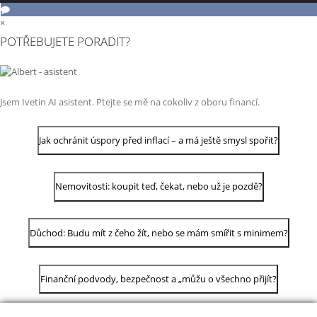
×
POTŘEBUJETE PORADIT?
Jsem Ivetin AI asistent. Ptejte se mě na cokoliv z oboru financí.
Jak ochránit úspory před inflací – a má ještě smysl spořit?
Nemovitosti: koupit teď, čekat, nebo už je pozdě?
Důchod: Budu mít z čeho žít, nebo se mám smířit s minimem?
Finanční podvody, bezpečnost a „můžu o všechno přijít?