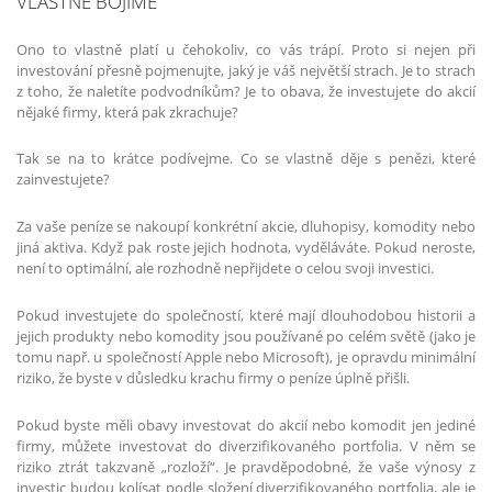
VLASTNĚ BOJÍME
Ono to vlastně platí u čehokoliv, co vás trápí. Proto si nejen při
investování přesně pojmenujte, jaký je váš největší strach. Je to strach
z toho, že naletíte podvodníkům? Je to obava, že investujete do akcií
nějaké firmy, která pak zkrachuje?
Tak se na to krátce podívejme. Co se vlastně děje s penězi, které
zainvestujete?
Za vaše peníze se nakoupí konkrétní akcie, dluhopisy, komodity nebo
jiná aktiva. Když pak roste jejich hodnota, vyděláváte. Pokud neroste,
není to optimální, ale rozhodně nepřijdete o celou svoji investici.
Pokud investujete do společností, které mají dlouhodobou historii a
jejich produkty nebo komodity jsou používané po celém světě (jako je
tomu např. u společností Apple nebo Microsoft), je opravdu minimální
riziko, že byste v důsledku krachu firmy o peníze úplně přišli.
Pokud byste měli obavy investovat do akcií nebo komodit jen jediné
firmy, můžete investovat do diverzifikovaného portfolia. V něm se
riziko ztrát takzvaně „rozloží“. Je pravděpodobné, že vaše výnosy z
investic budou kolísat podle složení diverzifikovaného portfolia, ale je