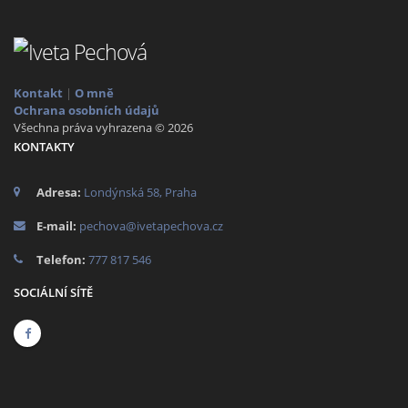
Kontakt
|
O mně
Ochrana osobních údajů
Všechna práva vyhrazena © 2026
KONTAKTY
Adresa:
Londýnská 58, Praha
E-mail:
pechova@ivetapechova.cz
Telefon:
777 817 546
SOCIÁLNÍ SÍTĚ