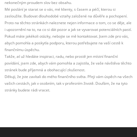
nekonečným proudem slov bez obsahu.
Mé poslání je starat se o vás, mé klienty, s časem a péčí, kterou si
zasloužíte. Budovat dlouhodobé vztahy založené na důvěře a pochopení.
Proto na těchto stránkách naleznete nejen informace o tom, co se děje, ale
i upozornění na to, na co si dát pozor a jak se vyvarovat potenciálních pastí.
Pokud máte jakékoli otázky, nebojte se mě kontaktovat. Jsem zde pro vás,
abych pomohla a poskytla podporu, kterou potřebujete na vaší cestě k
finančnímu úspěchu.
Takže, ať už hledáte inspiraci, radu, nebo prostě jen místní finanční
povídání, jsem zde, abych vám pomohla a zajistila, že vaše návštěva těchto
stránek bude příjemná a obohacující zkušenost.
Děkuji, že jste zavítali do mého finančního světa. Přeji vám úspěch na všech
vašich cestách, jak v osobním, tak v profesním životě. Doufám, že na tyto
stránky budete rádi vracet.