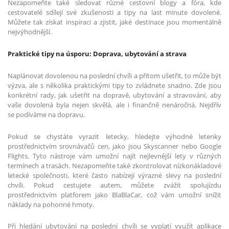
Nezapomeňte také sledovat různé cestovní blogy a fóra, kde
cestovatelé sdílejí své zkušenosti a tipy na last minute dovolené.
Můžete tak získat inspiraci a zjistit, jaké destinace jsou momentálně
nejvýhodnější.
Praktické tipy na úsporu: Doprava, ubytování a strava
Naplánovat dovolenou na poslední chvíli a přitom ušetřit, to může být
výzva, ale s několika praktickými tipy to zvládnete snadno. Zde jsou
konkrétní rady, jak ušetřit na dopravě, ubytování a stravování, aby
vaše dovolená byla nejen skvělá, ale i finančně nenáročná. Nejdřív
se podíváme na dopravu.
Pokud se chystáte vyrazit letecky, hledejte výhodné letenky
prostřednictvím srovnávačů cen, jako jsou Skyscanner nebo Google
Flights. Tyto nástroje vám umožní najít nejlevnější lety v různých
termínech a trasách. Nezapomeňte také zkontrolovat nízkonákladové
letecké společnosti, které často nabízejí výrazné slevy na poslední
chvíli. Pokud cestujete autem, můžete zvážit spolujízdu
prostřednictvím platforem jako BlaBlaCar, což vám umožní snížit
náklady na pohonné hmoty.
Při hledání ubytování na poslední chvíli se vyplatí využít aplikace