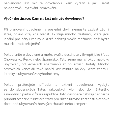
naplánovat last minute dovolenou, kam vyrazit a jak ušetřit
na dopravě, ubytování i stravování.
Výběr destinace: Kam na last minute dovolenou?
Při plánování dovolené na poslední chvíli nemusíte zažívat žádný
stres, pokud víte, kde hledat. Existuje mnoho destinací, které jsou
ideální pro páry i rodiny a které nabízejí skvělé možnosti, aniž byste
museli utratit celé jmění.
Pokud sníte o dovolené u moře, zvažte destinace v Evropě jako třeba
Chorvatsko, Řecko nebo Španělsko. Tyto země mají širokou nabídku
ubytování, od levnějších apartmánů až po luxusní hotely. Mnoho
cestovních kanceláří také nabízí last minute balíčky, které zahrnují
letenky a ubytování za výhodné ceny.
Pokud preferujete přírodu a aktivní dovolenou, vydejte
se do slovenských Tater, rakouských Alp nebo do některého
z národních parků v České republice. Tyto destinace nabízejí nádherné
přírodní scenérie, turistické trasy pro různé úrovně zdatnosti a cenově
dostupné ubytování v horských chatách nebo kempech.