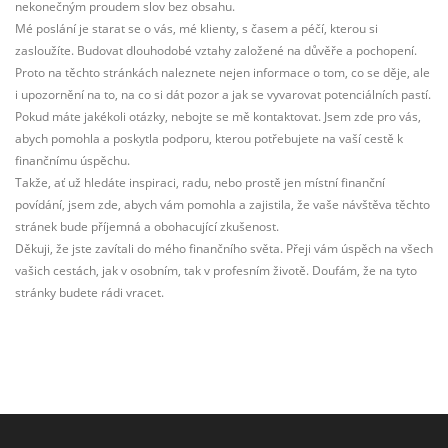
nekonečným proudem slov bez obsahu.
Mé poslání je starat se o vás, mé klienty, s časem a péčí, kterou si
zasloužíte. Budovat dlouhodobé vztahy založené na důvěře a pochopení.
Proto na těchto stránkách naleznete nejen informace o tom, co se děje, ale
i upozornění na to, na co si dát pozor a jak se vyvarovat potenciálních pastí.
Pokud máte jakékoli otázky, nebojte se mě kontaktovat. Jsem zde pro vás,
abych pomohla a poskytla podporu, kterou potřebujete na vaší cestě k
finančnímu úspěchu.
Takže, ať už hledáte inspiraci, radu, nebo prostě jen místní finanční
povídání, jsem zde, abych vám pomohla a zajistila, že vaše návštěva těchto
stránek bude příjemná a obohacující zkušenost.
Děkuji, že jste zavítali do mého finančního světa. Přeji vám úspěch na všech
vašich cestách, jak v osobním, tak v profesním životě. Doufám, že na tyto
stránky budete rádi vracet.