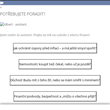
×
POTŘEBUJETE PORADIT?
Jsem Ivetin AI asistent. Ptejte se mě na cokoliv z oboru financí.
Jak ochránit úspory před inflací – a má ještě smysl spořit?
Nemovitosti: koupit teď, čekat, nebo už je pozdě?
Důchod: Budu mít z čeho žít, nebo se mám smířit s minimem?
Finanční podvody, bezpečnost a „můžu o všechno přijít?