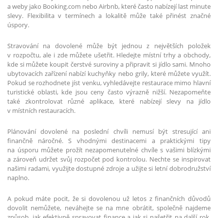
a weby jako Booking.com nebo Airbnb, které často nabízejí last minute
slevy. Flexibilita v termínech a lokalitě může také přinést značné
úspory.
Stravování na dovolené může být jednou z největších položek
v rozpočtu, ale i zde můžete ušetřit. Hledejte místní trhy a obchody,
kde si můžete koupit čerstvé suroviny a připravit si jídlo sami. Mnoho
ubytovacích zařízení nabízí kuchyňky nebo grily, které můžete využít.
Pokud se rozhodnete jíst venku, vyhledávejte restaurace mimo hlavní
turistické oblasti, kde jsou ceny často výrazně nižší. Nezapomeňte
také zkontrolovat různé aplikace, které nabízejí slevy na jídlo
v místních restauracích.
Plánování dovolené na poslední chvíli nemusí být stresující ani
finančně náročné. S vhodnými destinacemi a praktickými tipy
na úsporu můžete prožít nezapomenutelné chvíle s vašimi blízkými
a zároveň udržet svůj rozpočet pod kontrolou. Nechte se inspirovat
našimi radami, využijte dostupné zdroje a užijte si letní dobrodružství
naplno.
A pokud máte pocit, že si dovolenou už letos z finančních důvodů
dovolit nemůžete, neváhejte se na mne obrátit, společně najdeme
způsob, jak efektivně spravovat finance a jak si našetřit na další rok,