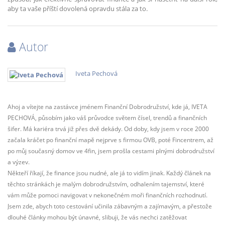
aby ta vaše příští dovolená opravdu stála za to.
Autor
Iveta Pechová
Ahoj a vítejte na zastávce jménem Finanční Dobrodružství, kde já, IVETA
PECHOVÁ, působím jako váš průvodce světem čísel, trendů a finančních
šifer. Má kariéra trvá již přes dvě dekády. Od doby, kdy jsem v roce 2000
začala kráčet po finanční mapě nejprve s firmou OVB, poté Fincentrem, až
po můj současný domov ve 4fin, jsem prošla cestami plnými dobrodružství
a výzev.
Někteří říkají, že finance jsou nudné, ale já to vidím jinak. Každý článek na
těchto stránkách je malým dobrodružstvím, odhalením tajemství, které
vám může pomoci navigovat v nekonečném moři finančních rozhodnutí.
Jsem zde, abych toto cestování učinila zábavným a zajímavým, a přestože
dlouhé články mohou být únavné, slibuji, že vás nechci zatěžovat