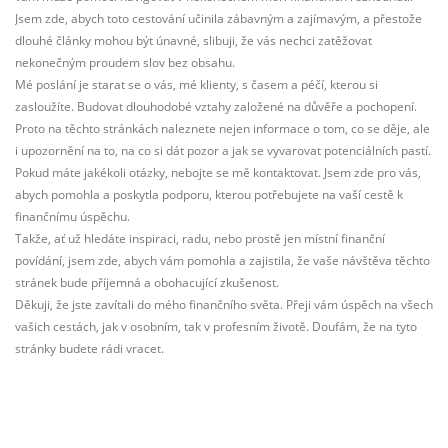
Jsem zde, abych toto cestování učinila zábavným a zajímavým, a přestože
dlouhé články mohou být únavné, slibuji, že vás nechci zatěžovat
nekonečným proudem slov bez obsahu.
Mé poslání je starat se o vás, mé klienty, s časem a péčí, kterou si
zasloužíte. Budovat dlouhodobé vztahy založené na důvěře a pochopení.
Proto na těchto stránkách naleznete nejen informace o tom, co se děje, ale
i upozornění na to, na co si dát pozor a jak se vyvarovat potenciálních pastí.
Pokud máte jakékoli otázky, nebojte se mě kontaktovat. Jsem zde pro vás,
abych pomohla a poskytla podporu, kterou potřebujete na vaší cestě k
finančnímu úspěchu.
Takže, ať už hledáte inspiraci, radu, nebo prostě jen místní finanční
povídání, jsem zde, abych vám pomohla a zajistila, že vaše návštěva těchto
stránek bude příjemná a obohacující zkušenost.
Děkuji, že jste zavítali do mého finančního světa. Přeji vám úspěch na všech
vašich cestách, jak v osobním, tak v profesním životě. Doufám, že na tyto
stránky budete rádi vracet.