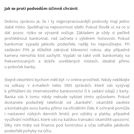
Jak se proti podvodům účinně chránit
Dobrou zprávou je, že i ty nejpropracovanější podvody mají jedno
slabé místo. Spoléhají na nepozornost oběti. Pokud člověk ví, na co si
dát pozor, riziko se výrazně snižuje. Základem je vždy si pečlivě
prohlédnout bankomat, než začnete s výběrem hotovosti. Pokud
bankomat vypadá jakkoliv podezřele, raději ho nepoužívejte. Při
zadávání PIN je důležité zakrývat klávesnici rukou, aby případná
kamera nemohla kód zachytit. Vyplatí se také volit bankomaty na
frekventovaných a dobře osvětlených místech, ideálně přímo
u poboček banky.
Stejně obezřetní bychom měli být i v online prostředí. Nikdy neklikejte
na odkazy v e-mailech nebo SMS zprávách, které vás vyzývají
k přihlášení do internetového bankovnictví či k zadání údajů z karty.
Banka vás k tomu nikdy nebude vybízet tímto způsobem. Pokud
dostanete podezřelý telefonát od „bankéře“, okamžitě zavěste
a kontaktujte svou banku přímo na oficiálním čísle. K ochraně pomůže
i nastavení nízkých denních limitů pro výběry a platby, případně
využívání notifikací, které vás na každou transakci okamžitě upozorní.
Díky nim máte své finance pod kontrolou a včas odhalíte jakékoliv
podezřelé pohyby na účtu.