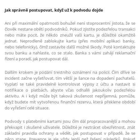
Jak správně postupovat, když už k podvodu dojde
Ani při maximální opatrnosti bohužel není stoprocentní jistota, že se
člověk nestane obětí podvodníků. Pokud zjistíte podezřelou transakci
nebo máte pocit, že někdo zneužil vaši kartu, je důležité okamžitě
jednat. Neprodleně zablokujte kartu (přes mobilní aplikaci banky,
nebo telefonicky), čímž zastavíte další možné škody. Poté kontaktujte
svou banku a nahlaste, co se stalo. Banka s vámi zahájí reklamační
řízení a poradí, jak postupovat dál.
Dalším krokem je podání trestního oznámení na policii. Čím dříve se
incident začne vyšetřovat, tím větší je šance na dopadení pachatelů.
Vyplatí se také pravidelně kontrolovat výpisy z účtu a nastavit si
notifikace o platbách, abyste včas odhalili jakoukoliv podezřelou
aktivitu. A i když může být taková zkušenost nepříjemná, pomůže,
když budete mít vytvořenou finanční rezervu, která překlene období
do vyřešení celé situace.
Podvody s platebními kartami jsou čím dál propracovanější a mohou
překvapit i zkušené uživatele. Důležité je neztrácet obezřetnost, znát
základní pravidla ochrany a vědět, jak postupovat v případě, že se
něco stane. Prevence je ale vždy lepší než řešení následků. Pokud