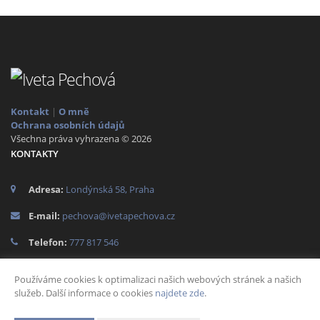
Kontakt
|
O mně
Ochrana osobních údajů
Všechna práva vyhrazena © 2026
KONTAKTY
Adresa:
Londýnská 58, Praha
E-mail:
pechova@ivetapechova.cz
Telefon:
777 817 546
SOCIÁLNÍ SÍTĚ
Používáme cookies k optimalizaci našich webových stránek a našich
služeb. Další informace o cookies
najdete zde
.