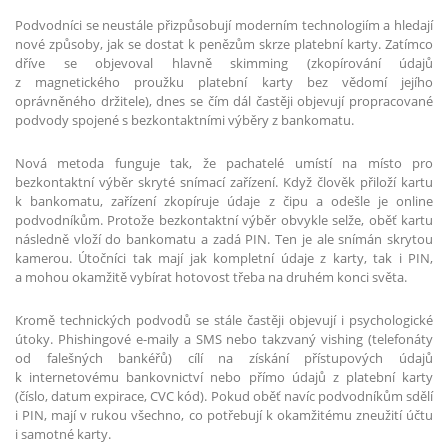
Podvodníci se neustále přizpůsobují moderním technologiím a hledají
nové způsoby, jak se dostat k penězům skrze platební karty. Zatímco
dříve se objevoval hlavně skimming (zkopírování údajů
z magnetického proužku platební karty bez vědomí jejího
oprávněného držitele), dnes se čím dál častěji objevují propracované
podvody spojené s bezkontaktními výběry z bankomatu.
Nová metoda funguje tak, že pachatelé umístí na místo pro
bezkontaktní výběr skryté snímací zařízení. Když člověk přiloží kartu
k bankomatu, zařízení zkopíruje údaje z čipu a odešle je online
podvodníkům. Protože bezkontaktní výběr obvykle selže, oběť kartu
následně vloží do bankomatu a zadá PIN. Ten je ale snímán skrytou
kamerou. Útočníci tak mají jak kompletní údaje z karty, tak i PIN,
a mohou okamžitě vybírat hotovost třeba na druhém konci světa.
Kromě technických podvodů se stále častěji objevují i psychologické
útoky. Phishingové e-maily a SMS nebo takzvaný vishing (telefonáty
od falešných bankéřů) cílí na získání přístupových údajů
k internetovému bankovnictví nebo přímo údajů z platební karty
(číslo, datum expirace, CVC kód). Pokud oběť navíc podvodníkům sdělí
i PIN, mají v rukou všechno, co potřebují k okamžitému zneužití účtu
i samotné karty.