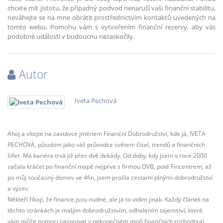
chcete mít jistotu, že případný podvod nenaruší vaši finanční stabilitu,
neváhejte se na mne obrátit prostřednictvím kontaktů uvedených na
tomto webu. Pomohu vám s vytvořením finanční rezervy, aby vás
podobné události v budoucnu nezaskočily.
Autor
Iveta Pechová
Ahoj a vítejte na zastávce jménem Finanční Dobrodružství, kde já, IVETA
PECHOVÁ, působím jako váš průvodce světem čísel, trendů a finančních
šifer. Má kariéra trvá již přes dvě dekády. Od doby, kdy jsem v roce 2000
začala kráčet po finanční mapě nejprve s firmou OVB, poté Fincentrem, až
po můj současný domov ve 4fin, jsem prošla cestami plnými dobrodružství
a výzev.
Někteří říkají, že finance jsou nudné, ale já to vidím jinak. Každý článek na
těchto stránkách je malým dobrodružstvím, odhalením tajemství, které
vám může pomoci navigovat v nekonečném moři finančních rozhodnutí.