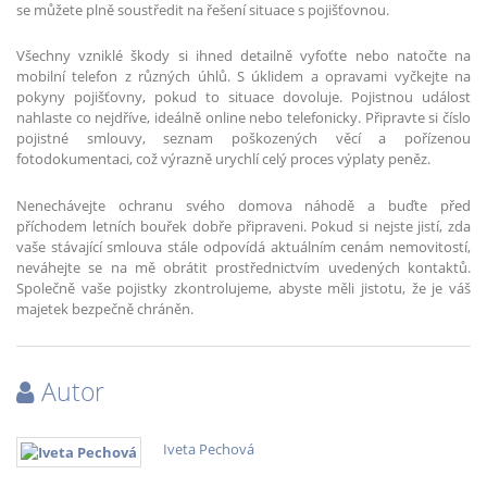
se můžete plně soustředit na řešení situace s pojišťovnou.
Všechny vzniklé škody si ihned detailně vyfoťte nebo natočte na
mobilní telefon z různých úhlů. S úklidem a opravami vyčkejte na
pokyny pojišťovny, pokud to situace dovoluje. Pojistnou událost
nahlaste co nejdříve, ideálně online nebo telefonicky. Připravte si číslo
pojistné smlouvy, seznam poškozených věcí a pořízenou
fotodokumentaci, což výrazně urychlí celý proces výplaty peněz.
Nenechávejte ochranu svého domova náhodě a buďte před
příchodem letních bouřek dobře připraveni. Pokud si nejste jistí, zda
vaše stávající smlouva stále odpovídá aktuálním cenám nemovitostí,
neváhejte se na mě obrátit prostřednictvím uvedených kontaktů.
Společně vaše pojistky zkontrolujeme, abyste měli jistotu, že je váš
majetek bezpečně chráněn.
Autor
Iveta Pechová