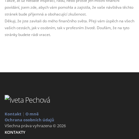
Takže, ať už hledáte inspiraci, radu, nebo prostě jen místní finanční
povídání, jsem zde, abych vám pomohla a zajistila, že vaše návštěva těchto
stránek bude příjemná a obohacující zkušenost.
Děkuji, že jste zavítali do mého finančního světa. Přeji vám úspěch na všech
vašich cestách, jak v osobním, tak v profesním životě. Doufám, že na tyto
stránky budete rádi vracet.
Kontakt
|
O mně
Ochrana osobních údajů
Všechna práva vyhrazena © 2026
KONTAKTY