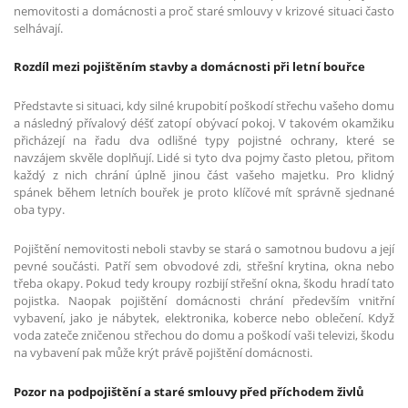
nemovitosti a domácnosti a proč staré smlouvy v krizové situaci často
selhávají.
Rozdíl mezi pojištěním stavby a domácnosti při letní bouřce
Představte si situaci, kdy silné krupobití poškodí střechu vašeho domu
a následný přívalový déšť zatopí obývací pokoj. V takovém okamžiku
přicházejí na řadu dva odlišné typy pojistné ochrany, které se
navzájem skvěle doplňují. Lidé si tyto dva pojmy často pletou, přitom
každý z nich chrání úplně jinou část vašeho majetku. Pro klidný
spánek během letních bouřek je proto klíčové mít správně sjednané
oba typy.
Pojištění nemovitosti neboli stavby se stará o samotnou budovu a její
pevné součásti. Patří sem obvodové zdi, střešní krytina, okna nebo
třeba okapy. Pokud tedy kroupy rozbijí střešní okna, škodu hradí tato
pojistka. Naopak pojištění domácnosti chrání především vnitřní
vybavení, jako je nábytek, elektronika, koberce nebo oblečení. Když
voda zateče zničenou střechou do domu a poškodí vaši televizi, škodu
na vybavení pak může krýt právě pojištění domácnosti.
Pozor na podpojištění a staré smlouvy před příchodem živlů