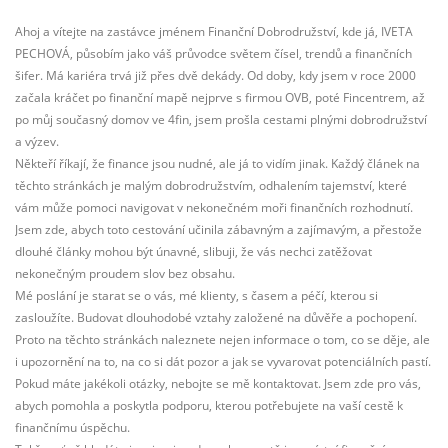
Ahoj a vítejte na zastávce jménem Finanční Dobrodružství, kde já, IVETA
PECHOVÁ, působím jako váš průvodce světem čísel, trendů a finančních
šifer. Má kariéra trvá již přes dvě dekády. Od doby, kdy jsem v roce 2000
začala kráčet po finanční mapě nejprve s firmou OVB, poté Fincentrem, až
po můj současný domov ve 4fin, jsem prošla cestami plnými dobrodružství
a výzev.
Někteří říkají, že finance jsou nudné, ale já to vidím jinak. Každý článek na
těchto stránkách je malým dobrodružstvím, odhalením tajemství, které
vám může pomoci navigovat v nekonečném moři finančních rozhodnutí.
Jsem zde, abych toto cestování učinila zábavným a zajímavým, a přestože
dlouhé články mohou být únavné, slibuji, že vás nechci zatěžovat
nekonečným proudem slov bez obsahu.
Mé poslání je starat se o vás, mé klienty, s časem a péčí, kterou si
zasloužíte. Budovat dlouhodobé vztahy založené na důvěře a pochopení.
Proto na těchto stránkách naleznete nejen informace o tom, co se děje, ale
i upozornění na to, na co si dát pozor a jak se vyvarovat potenciálních pastí.
Pokud máte jakékoli otázky, nebojte se mě kontaktovat. Jsem zde pro vás,
abych pomohla a poskytla podporu, kterou potřebujete na vaší cestě k
finančnímu úspěchu.