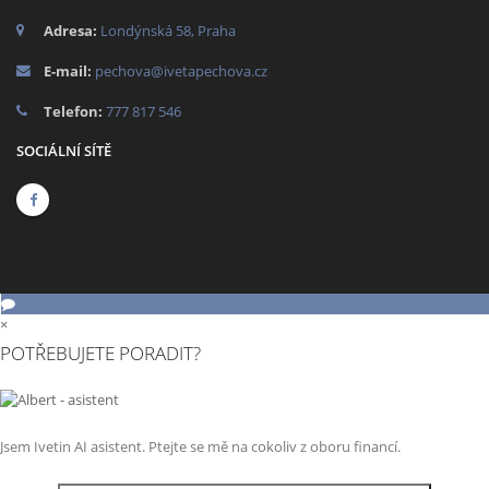
Adresa:
Londýnská 58, Praha
E-mail:
pechova@ivetapechova.cz
Telefon:
777 817 546
SOCIÁLNÍ SÍTĚ
×
POTŘEBUJETE PORADIT?
Jsem Ivetin AI asistent. Ptejte se mě na cokoliv z oboru financí.