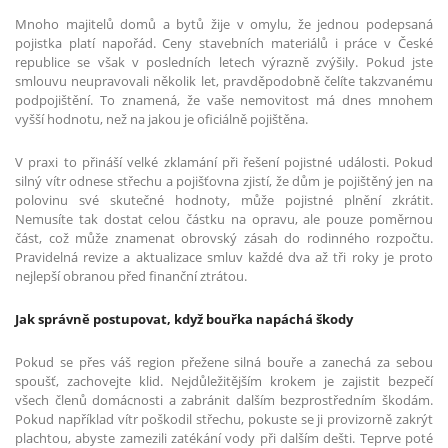
Mnoho majitelů domů a bytů žije v omylu, že jednou podepsaná
pojistka platí napořád. Ceny stavebních materiálů i práce v České
republice se však v posledních letech výrazně zvýšily. Pokud jste
smlouvu neupravovali několik let, pravděpodobně čelíte takzvanému
podpojištění. To znamená, že vaše nemovitost má dnes mnohem
vyšší hodnotu, než na jakou je oficiálně pojištěna.
V praxi to přináší velké zklamání při řešení pojistné události. Pokud
silný vítr odnese střechu a pojišťovna zjistí, že dům je pojištěný jen na
polovinu své skutečné hodnoty, může pojistné plnění zkrátit.
Nemusíte tak dostat celou částku na opravu, ale pouze poměrnou
část, což může znamenat obrovský zásah do rodinného rozpočtu.
Pravidelná revize a aktualizace smluv každé dva až tři roky je proto
nejlepší obranou před finanční ztrátou.
Jak správně postupovat, když bouřka napáchá škody
Pokud se přes váš region přežene silná bouře a zanechá za sebou
spoušť, zachovejte klid. Nejdůležitějším krokem je zajistit bezpečí
všech členů domácnosti a zabránit dalším bezprostředním škodám.
Pokud například vítr poškodil střechu, pokuste se ji provizorně zakrýt
plachtou, abyste zamezili zatékání vody při dalším dešti. Teprve poté