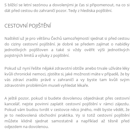
S blížící se letní sezónou a dovolenými je čas si připomenout, na co si
dát před cestou do zahraničí pozor. Tedy z hlediska pojištění.
CESTOVNÍ POJIŠTĚNÍ
Naštěstí už je pro většinu Čechů samozřejmostí sjednat si před cestou
do ciziny cestovní pojištění. Je dobré se předem zajímat o nabídky
jednotlivých pojišťoven a také si vždy ověřit výši jednotlivých
pojistných limitů a výluky z pojištění.
Pokud už nyní řešíte nějaké zdravotní obtíže anebo trvale užíváte léky
kvůli chronické nemoci, zjistěte si, jaké možnosti máte v případě, že by
vás zdraví zradilo právě v zahraničí a vy byste tam kvůli svým
zdravotním problémům museli vyhledat lékaře.
A ještě pozor, pokud si budete dovolenou objednávat přes cestovní
kancelář, nejste povinni zaplatit cestovní pojištění v rámci zájezdu.
Pokud vám budou tvrdit v cestovce něco jiného, měli byste vědět, že
je to nedovolená obchodní praktika. Vy si totiž cestovní pojištění
můžete klidně sjednat samostatně a například až těsně před
odjezdem na dovolenou.