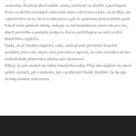
zasloužíte. Budovat dlouhodobé vztahy založené na důvěře a pochopení.
Proto na těchto stránkách naleznete nejen informace o tom, co se děje, ale
i upozornění na to, na co si dát pozor a jak se vyvarovat potenciálních pastí.
Pokud máte jakékoli otázky, nebojte se mě kontaktovat. Jsem zde pro vás,
abych pomohla a poskytla podporu, kterou potřebujete na vaší cestě k
finančnímu úspěchu.
Takže, ať už hledáte inspiraci, radu, nebo prostě jen místní finanční
povídání, jsem zde, abych vám pomohla a zajistila, že vaše návštěva těchto
stránek bude příjemná a obohacující zkušenost.
Děkuji, že jste zavítali do mého finančního světa. Přeji vám úspěch na všech
vašich cestách, jak v osobním, tak v profesním životě. Doufám, že na tyto
stránky budete rádi vracet.