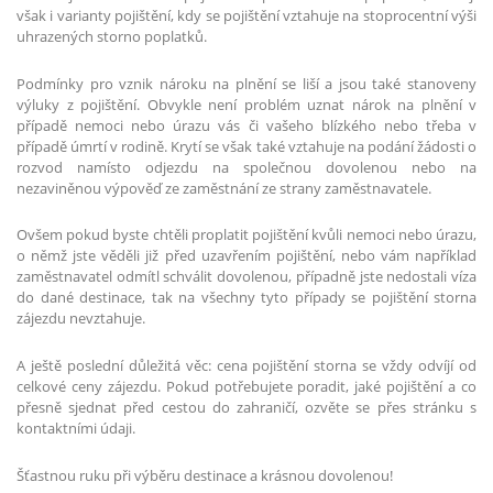
však i varianty pojištění, kdy se pojištění vztahuje na stoprocentní výši
uhrazených storno poplatků.
Podmínky pro vznik nároku na plnění se liší a jsou také stanoveny
výluky z pojištění. Obvykle není problém uznat nárok na plnění v
případě nemoci nebo úrazu vás či vašeho blízkého nebo třeba v
případě úmrtí v rodině. Krytí se však také vztahuje na podání žádosti o
rozvod namísto odjezdu na společnou dovolenou nebo na
nezaviněnou výpověď ze zaměstnání ze strany zaměstnavatele.
Ovšem pokud byste chtěli proplatit pojištění kvůli nemoci nebo úrazu,
o němž jste věděli již před uzavřením pojištění, nebo vám například
zaměstnavatel odmítl schválit dovolenou, případně jste nedostali víza
do dané destinace, tak na všechny tyto případy se pojištění storna
zájezdu nevztahuje.
A ještě poslední důležitá věc: cena pojištění storna se vždy odvíjí od
celkové ceny zájezdu. Pokud potřebujete poradit, jaké pojištění a co
přesně sjednat před cestou do zahraničí, ozvěte se přes stránku s
kontaktními údaji.
Šťastnou ruku při výběru destinace a krásnou dovolenou!