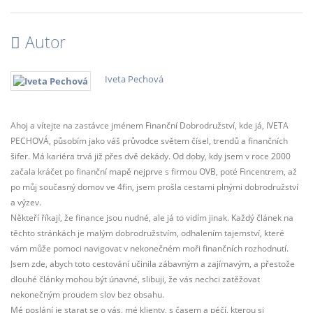
Autor
Iveta Pechová
Ahoj a vítejte na zastávce jménem Finanční Dobrodružství, kde já, IVETA
PECHOVÁ, působím jako váš průvodce světem čísel, trendů a finančních
šifer. Má kariéra trvá již přes dvě dekády. Od doby, kdy jsem v roce 2000
začala kráčet po finanční mapě nejprve s firmou OVB, poté Fincentrem, až
po můj současný domov ve 4fin, jsem prošla cestami plnými dobrodružství
a výzev.
Někteří říkají, že finance jsou nudné, ale já to vidím jinak. Každý článek na
těchto stránkách je malým dobrodružstvím, odhalením tajemství, které
vám může pomoci navigovat v nekonečném moři finančních rozhodnutí.
Jsem zde, abych toto cestování učinila zábavným a zajímavým, a přestože
dlouhé články mohou být únavné, slibuji, že vás nechci zatěžovat
nekonečným proudem slov bez obsahu.
Mé poslání je starat se o vás, mé klienty, s časem a péčí, kterou si