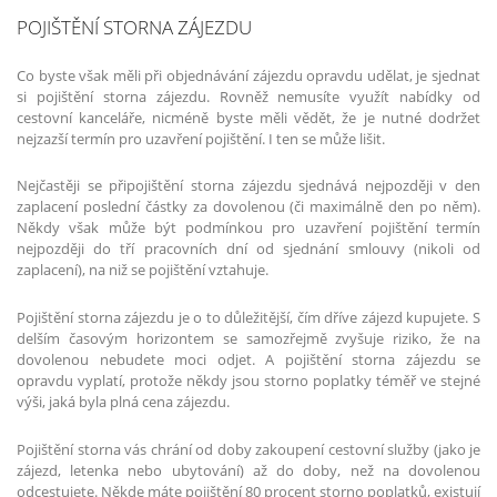
POJIŠTĚNÍ STORNA ZÁJEZDU
Co byste však měli při objednávání zájezdu opravdu udělat, je sjednat
si pojištění storna zájezdu. Rovněž nemusíte využít nabídky od
cestovní kanceláře, nicméně byste měli vědět, že je nutné dodržet
nejzazší termín pro uzavření pojištění. I ten se může lišit.
Nejčastěji se připojištění storna zájezdu sjednává nejpozději v den
zaplacení poslední částky za dovolenou (či maximálně den po něm).
Někdy však může být podmínkou pro uzavření pojištění termín
nejpozději do tří pracovních dní od sjednání smlouvy (nikoli od
zaplacení), na niž se pojištění vztahuje.
Pojištění storna zájezdu je o to důležitější, čím dříve zájezd kupujete. S
delším časovým horizontem se samozřejmě zvyšuje riziko, že na
dovolenou nebudete moci odjet. A pojištění storna zájezdu se
opravdu vyplatí, protože někdy jsou storno poplatky téměř ve stejné
výši, jaká byla plná cena zájezdu.
Pojištění storna vás chrání od doby zakoupení cestovní služby (jako je
zájezd, letenka nebo ubytování) až do doby, než na dovolenou
odcestujete. Někde máte pojištění 80 procent storno poplatků, existují