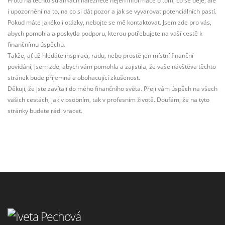
Proto na těchto stránkách naleznete nejen informace o tom, co se děje, ale
i upozornění na to, na co si dát pozor a jak se vyvarovat potenciálních pastí.
Pokud máte jakékoli otázky, nebojte se mě kontaktovat. Jsem zde pro vás,
abych pomohla a poskytla podporu, kterou potřebujete na vaší cestě k
finančnímu úspěchu.
Takže, ať už hledáte inspiraci, radu, nebo prostě jen místní finanční
povídání, jsem zde, abych vám pomohla a zajistila, že vaše návštěva těchto
stránek bude příjemná a obohacující zkušenost.
Děkuji, že jste zavítali do mého finančního světa. Přeji vám úspěch na všech
vašich cestách, jak v osobním, tak v profesním životě. Doufám, že na tyto
stránky budete rádi vracet.