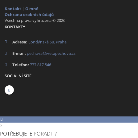
Kontakt
|
O mně
Ochrana osobních údajů
Všechna práva vyhrazena © 2026
KONTAKTY
Adresa:
Londýnská 58, Praha
E-mail:
pechova@ivetapechova.cz
Telefon:
777 817 546
SOCIÁLNÍ SÍTĚ
×
POTŘEBUJETE PORADIT?