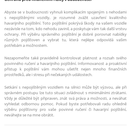
Abyste se v budoucnosti vyhnuli komplikacím spojeným s nehodami
s nepojištěnými vozidly, je rozumné zvážit uzavření kvalitního
havarijního pojištění. Toto pojištění pokrývá škody na vašem vozidle
nezávisle na tom, kdo nehodu zavinil, a poskytuje vám tak další vrstvu
ochrany. Při výběru správného pojištění je dobré porovnat nabídky
různých pojišťoven a vybrat tu, která nejlépe odpovídá vašim
potřebám a možnostem.
Nezapomeňte také pravidelně kontrolovat platnost a rozsah svého
povinného ručení a havarijního pojištění. Informovanost a proaktivní
přístup k pojištění vám mohou ušetřit nejen mnoho finančních
prostředků, ale i stresu při nečekaných událostech.
Setkání s nepojištěným vozidlem na silnici může být výzvou, ale při
správném postupu lze tuto situaci zvládnout s minimálními ztrátami.
Vždy je důležité být připraven, znát svá práva a možnosti, a neváhat
vyhledat odbornou pomoc. Pokud byste potřebovali radu ohledně
výběru pojišťovny pro vaše povinné ručení či havarijní pojištění,
neváhejte se na mne obrátit.