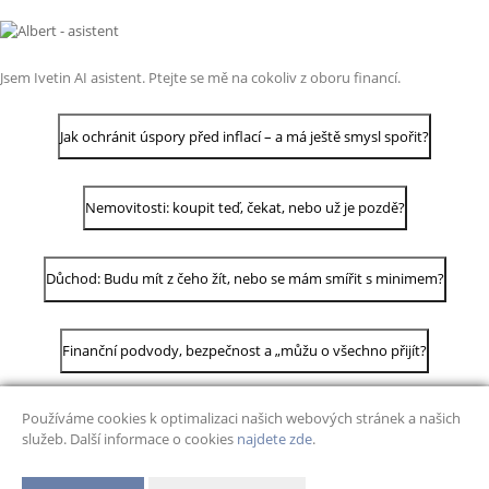
Jsem Ivetin AI asistent. Ptejte se mě na cokoliv z oboru financí.
Jak ochránit úspory před inflací – a má ještě smysl spořit?
Nemovitosti: koupit teď, čekat, nebo už je pozdě?
Důchod: Budu mít z čeho žít, nebo se mám smířit s minimem?
Finanční podvody, bezpečnost a „můžu o všechno přijít?
Používáme cookies k optimalizaci našich webových stránek a našich
služeb. Další informace o cookies
najdete zde
.