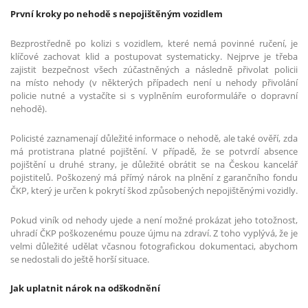
První kroky po nehodě s nepojištěným vozidlem
Bezprostředně po kolizi s vozidlem, které nemá povinné ručení, je
klíčové zachovat klid a postupovat systematicky. Nejprve je třeba
zajistit bezpečnost všech zúčastněných a následně přivolat policii
na místo nehody (v některých případech není u nehody přivolání
policie nutné a vystačíte si s vyplněním euroformuláře o dopravní
nehodě).
Policisté zaznamenají důležité informace o nehodě, ale také ověří, zda
má protistrana platné pojištění. V případě, že se potvrdí absence
pojištění u druhé strany, je důležité obrátit se na Českou kancelář
pojistitelů. Poškozený má přímý nárok na plnění z garančního fondu
ČKP, který je určen k pokrytí škod způsobených nepojištěnými vozidly.
Pokud viník od nehody ujede a není možné prokázat jeho totožnost,
uhradí ČKP poškozenému pouze újmu na zdraví. Z toho vyplývá, že je
velmi důležité udělat včasnou fotografickou dokumentaci, abychom
se nedostali do ještě horší situace.
Jak uplatnit nárok na odškodnění