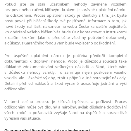
Pokud jste se stali účastníkem nehody zaviněné vozidlem
bez povinného ručení, klíčovým krokem je správné uplatnění nároku
na odškodnění. Proces uplatnění škody je identický s tím, jak byste
postupovali při hlášení škody své pojišťovně. Informace o tom, jak
nové škody nahlásit, naleznete na webu České kanceláře pojistitelů.
Po obdržení vašeho hlášení vás bude ČKP kontaktovat s instrukcemi
k dalším krokům. Jakmile předložíte všechny potřebné dokumenty
a důkazy, z Garančního fondu vám bude vyplaceno odškodnění.
Pro úspěšné uplatnění nároku je potřeba předložit kompletní
dokumentaci k dopravní nehodě. Proto je důležitou součástí také
důkladné zdokumentování veškerých nákladů a škod, které vám
v důsledku nehody vznikly. To zahrnuje nejen poškození vašeho
vozidla, ale i lékařské výlohy, ztrátu příjmů a jiné související náklady.
Detailní přehled nákladů a škod výrazně usnadňuje jednání o výši
odškodnění.
V rámci celého procesu je klíčová trpělivost a pečlivost. Proces
odškodnění může být dlouhý a náročný, avšak důsledné dodržování
všech kroků a požadavků zvyšuje šanci na úspěšné a spravedlivé
vyřešení vaší situace.
Ochrana před finančními riziky v budoucnosti